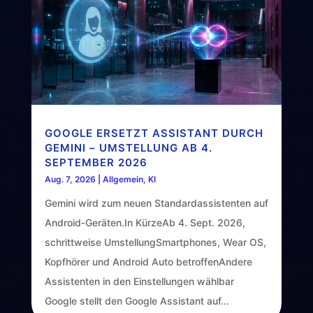
GOOGLE ERSETZT ASSISTANT DURCH
GEMINI – UMSTELLUNG AB 4.
SEPTEMBER 2026
Aug. 7, 2026
|
Allgemein
,
KI
Gemini wird zum neuen Standardassistenten auf
Android‑Geräten.In KürzeAb 4. Sept. 2026,
schrittweise UmstellungSmartphones, Wear OS,
Kopfhörer und Android Auto betroffenAndere
Assistenten in den Einstellungen wählbar
Google stellt den Google Assistant auf...