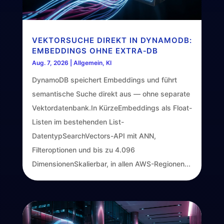
VEKTORSUCHE DIREKT IN DYNAMODB:
EMBEDDINGS OHNE EXTRA‑DB
Aug. 7, 2026
|
Allgemein
,
KI
DynamoDB speichert Embeddings und führt
semantische Suche direkt aus — ohne separate
Vektordatenbank.In KürzeEmbeddings als Float-
Listen im bestehenden List-
DatentypSearchVectors-API mit ANN,
Filteroptionen und bis zu 4.096
DimensionenSkalierbar, in allen AWS-Regionen...