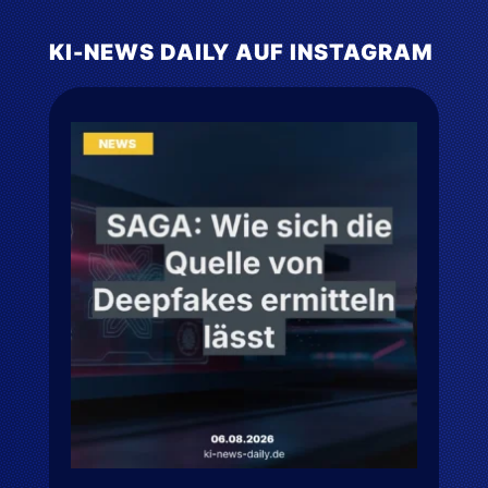
US‑Berufungsgericht hebt
KI-NEWS DAILY AUF INSTAGRAM
einstweilige Verfügung gegen
Perplexity auf. KI‑Agenten dürfen
vorerst wieder auf Amazon
handeln; Hauptklage läuft weiter.
#kinewsdaily
#amazon
#perplexity
🤖