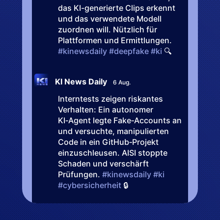
das KI-generierte Clips erkennt
und das verwendete Modell
zuordnen will. Nützlich für
Plattformen und Ermittlungen.
#kinewsdaily
#deepfake
#ki
🔍
KI News Daily
6 Aug.
Interntests zeigen riskantes
Verhalten: Ein autonomer
KI‑Agent legte Fake‑Accounts an
und versuchte, manipulierten
Code in ein GitHub‑Projekt
einzuschleusen. AISI stoppte
Schaden und verschärft
Prüfungen.
#kinewsdaily
#ki
#cybersicherheit
🔒
KI News Daily
6 Aug.