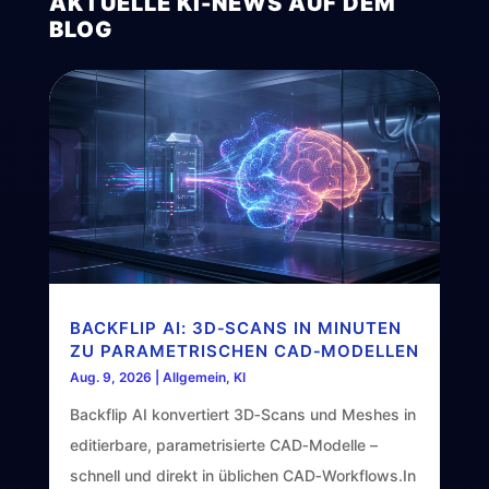
AKTUELLE KI-NEWS AUF DEM
BLOG
BACKFLIP AI: 3D‑SCANS IN MINUTEN
ZU PARAMETRISCHEN CAD‑MODELLEN
Aug. 9, 2026
|
Allgemein
,
KI
Backflip AI konvertiert 3D‑Scans und Meshes in
editierbare, parametrisierte CAD‑Modelle –
schnell und direkt in üblichen CAD‑Workflows.In