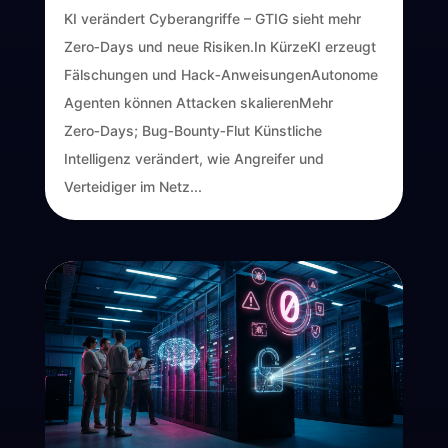
KI verändert Cyberangriffe – GTIG sieht mehr
Zero‑Days und neue Risiken.In KürzeKI erzeugt
Fälschungen und Hack‑AnweisungenAutonome
Agenten können Attacken skalierenMehr
Zero‑Days; Bug‑Bounty‑Flut Künstliche
Intelligenz verändert, wie Angreifer und
Verteidiger im Netz...