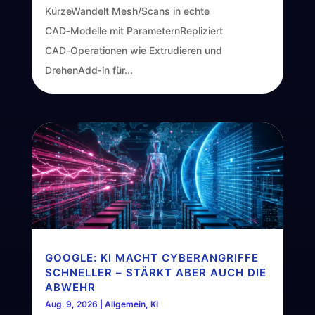
KürzeWandelt Mesh/Scans in echte
CAD‑Modelle mit ParameternRepliziert
CAD‑Operationen wie Extrudieren und
DrehenAdd‑in für...
GOOGLE: KI MACHT CYBERANGRIFFE
SCHNELLER – STÄRKT ABER AUCH DIE
ABWEHR
Aug. 9, 2026
|
Allgemein
,
KI