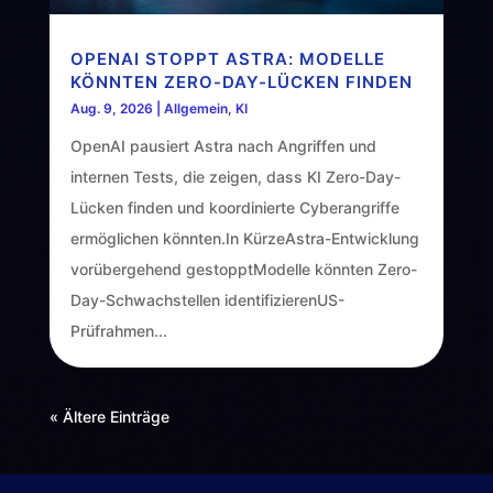
OPENAI STOPPT ASTRA: MODELLE
KÖNNTEN ZERO-DAY-LÜCKEN FINDEN
Aug. 9, 2026
|
Allgemein
,
KI
OpenAI pausiert Astra nach Angriffen und
internen Tests, die zeigen, dass KI Zero-Day-
Lücken finden und koordinierte Cyberangriffe
ermöglichen könnten.In KürzeAstra-Entwicklung
vorübergehend gestopptModelle könnten Zero-
Day-Schwachstellen identifizierenUS-
Prüfrahmen...
« Ältere Einträge