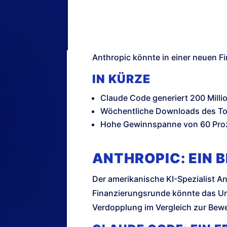
Anthropic könnte in einer neuen F
IN KÜRZE
Claude Code generiert 200 Milli
Wöchentliche Downloads des Tool
Hohe Gewinnspanne von 60 Proz
ANTHROPIC: EIN 
Der amerikanische KI-Spezialist A
Finanzierungsrunde könnte das Unt
Verdopplung im Vergleich zur Bew