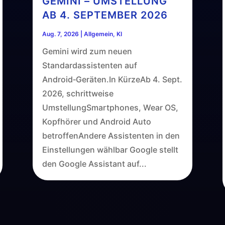
GEMINI – UMSTELLUNG
AB 4. SEPTEMBER 2026
Aug. 7, 2026
|
Allgemein
,
KI
Gemini wird zum neuen
Standardassistenten auf
Android‑Geräten.In KürzeAb 4. Sept.
2026, schrittweise
UmstellungSmartphones, Wear OS,
Kopfhörer und Android Auto
betroffenAndere Assistenten in den
Einstellungen wählbar Google stellt
den Google Assistant auf...