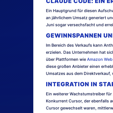
CLAUDE CODE: EIN 
Ein Hauptgrund für diesen Aufsch
an jährlichem Umsatz generiert und
Juni sogar versechsfacht und erre
GEWINNSPANNEN UN
Im Bereich des Verkaufs kann Ant
erzielen. Das Unternehmen hat sich
über Plattformen wie
Amazon Web 
diese großen Anbieter einen erhe
Umsatzes aus dem Direktverkauf, w
INTEGRATION IN STA
Ein weiterer Wachstumstreiber für A
Konkurrent Cursor, der ebenfalls a
Cursor gewechselt waren, mittler