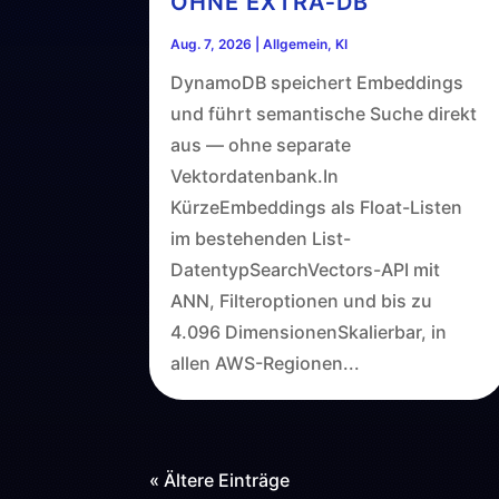
OHNE EXTRA‑DB
Aug. 7, 2026
|
Allgemein
,
KI
DynamoDB speichert Embeddings
und führt semantische Suche direkt
aus — ohne separate
Vektordatenbank.In
KürzeEmbeddings als Float-Listen
im bestehenden List-
DatentypSearchVectors-API mit
ANN, Filteroptionen und bis zu
4.096 DimensionenSkalierbar, in
allen AWS-Regionen...
« Ältere Einträge