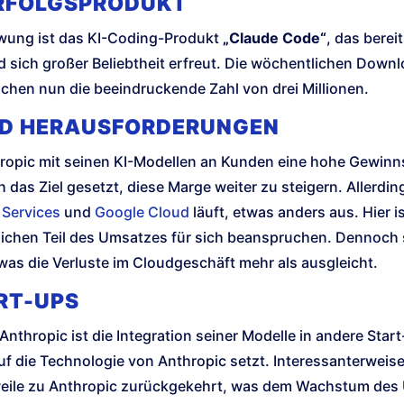
ERFOLGSPRODUKT
wung ist das KI-Coding-Produkt
„Claude Code“
, das berei
 sich großer Beliebtheit erfreut. Die wöchentlichen Downl
ichen nun die beeindruckende Zahl von drei Millionen.
D HERAUSFORDERUNGEN
hropic mit seinen KI-Modellen an Kunden eine hohe Gewin
 das Ziel gesetzt, diese Marge weiter zu steigern. Allerdi
Services
und
Google Cloud
läuft, etwas anders aus. Hier i
blichen Teil des Umsatzes für sich beanspruchen. Dennoch
as die Verluste im Cloudgeschäft mehr als ausgleicht.
RT-UPS
nthropic ist die Integration seiner Modelle in andere Start-
uf die Technologie von Anthropic setzt. Interessanterweise 
weile zu Anthropic zurückgekehrt, was dem Wachstum des 