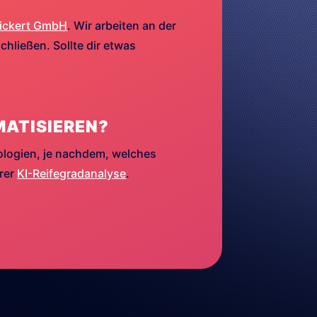
ickert GmbH
. Wir arbeiten an der
hließen. Sollte dir etwas
MATISIEREN?
ologien, je nachdem, welches
erer
KI-Reifegradanalyse
.