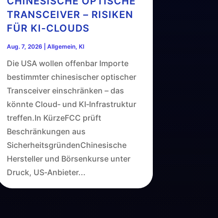
CHINESISCHE OPTISCHE
TRANSCEIVER – RISIKEN
FÜR KI‑CLOUDS
Aug. 7, 2026
|
Allgemein
,
KI
Die USA wollen offenbar Importe
bestimmter chinesischer optischer
Transceiver einschränken – das
könnte Cloud‑ und KI‑Infrastruktur
treffen.In KürzeFCC prüft
Beschränkungen aus
SicherheitsgründenChinesische
Hersteller und Börsenkurse unter
Druck, US‑Anbieter...