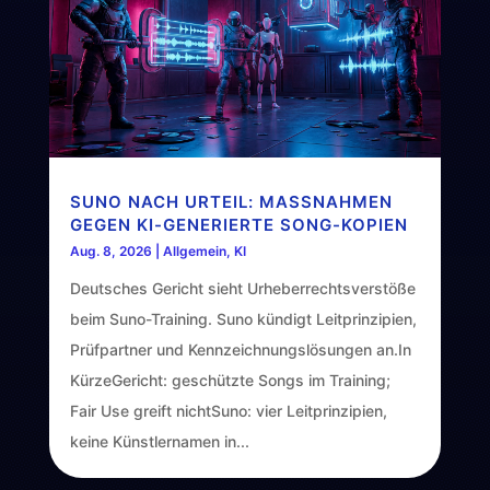
SUNO NACH URTEIL: MASSNAHMEN G
EGEN KI-GENERIERTE SONG-KOPIEN
Aug. 8, 2026
|
Allgemein
,
KI
Deutsches Gericht sieht Urheberrechtsverstöße
beim Suno-Training. Suno kündigt Leitprinzipien,
Prüfpartner und Kennzeichnungslösungen an.In
KürzeGericht: geschützte Songs im Training;
Fair Use greift nichtSuno: vier Leitprinzipien,
keine Künstlernamen in...