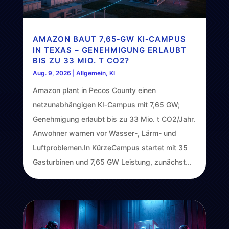
AMAZON BAUT 7,65‑GW KI‑CAMPUS
IN TEXAS – GENEHMIGUNG ERLAUBT
BIS ZU 33 MIO. T CO2?
Aug. 9, 2026
|
Allgemein
,
KI
Amazon plant in Pecos County einen
netzunabhängigen KI‑Campus mit 7,65 GW;
Genehmigung erlaubt bis zu 33 Mio. t CO2/Jahr.
Anwohner warnen vor Wasser-, Lärm- und
Luftproblemen.In KürzeCampus startet mit 35
Gasturbinen und 7,65 GW Leistung, zunächst...