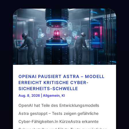
OPENAI PAUSIERT ASTRA – MODELL
ERREICHT KRITISCHE CYBER-
SICHERHEITS-SCHWELLE
Aug. 8, 2026
|
Allgemein
,
KI
OpenAI hat Teile des Entwicklungsmodells
Astra gestoppt – Tests zeigen gefährliche
Cyber-Fähigkeiten.In KürzeAstra erkannte