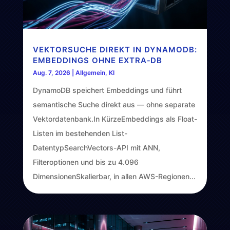
VEKTORSUCHE DIREKT IN DYNAMODB:
EMBEDDINGS OHNE EXTRA‑DB
Aug. 7, 2026
|
Allgemein
,
KI
DynamoDB speichert Embeddings und führt
semantische Suche direkt aus — ohne separate
Vektordatenbank.In KürzeEmbeddings als Float-
Listen im bestehenden List-
DatentypSearchVectors-API mit ANN,
Filteroptionen und bis zu 4.096
DimensionenSkalierbar, in allen AWS-Regionen...