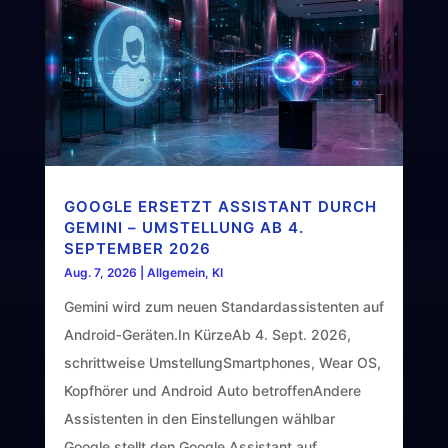
GOOGLE ERSETZT ASSISTANT DURCH
GEMINI – UMSTELLUNG AB 4.
SEPTEMBER 2026
Aug. 7, 2026
|
Allgemein
,
KI
Gemini wird zum neuen Standardassistenten auf
Android‑Geräten.In KürzeAb 4. Sept. 2026,
schrittweise UmstellungSmartphones, Wear OS,
Kopfhörer und Android Auto betroffenAndere
Assistenten in den Einstellungen wählbar
Google stellt den Google Assistant auf...