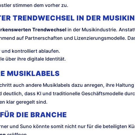
ünstler stimmen dem vorher zu.
ER TRENDWECHSEL IN DER MUSIKI
rkenswerten Trendwechsel
in der Musikindustrie. Ansta
mend auf Partnerschaften und Lizenzierungsmodelle. Das 
und kontrolliert ablaufen.
e über ihre digitale Identität.
RE MUSIKLABELS
hritt auch andere Musiklabels dazu anregen, ihre Haltun
 deutlich, dass KI und traditionelle Geschäftsmodelle du
n klar geregelt sind.
 FÜR DIE BRANCHE
r und Suno könnte somit nicht nur für die beteiligten Kün
ven
eröffnen.