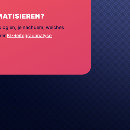
MATISIEREN?
ologien, je nachdem, welches
erer
KI-Reifegradanalyse
.