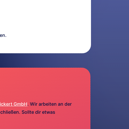
en.
ickert GmbH
. Wir arbeiten an der
hließen. Sollte dir etwas