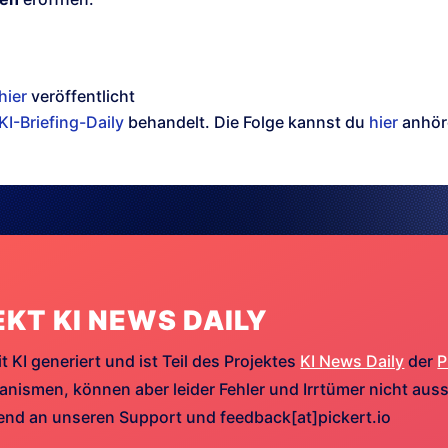
hier
veröffentlicht
KI-Briefing-Daily
behandelt. Die Folge kannst du
hier
anhör
EKT KI NEWS DAILY
t KI generiert und ist Teil des Projektes
KI News Daily
der
P
ismen, können aber leider Fehler und Irrtümer nicht aussc
hend an unseren Support und feedback[at]pickert.io