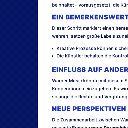
beinhaltet – vorausgesetzt, die K
EIN BEMERKENSWERT
Dieser Schritt markiert einen
beme
wehren, setzen große Labels zuneh
Kreative Prozesse können sicher 
Die Künstler behalten die Kontroll
EINFLUSS AUF ANDE
Warner Music könnte mit diesem Sc
Kooperationen einzugehen. Es wird
solange die Rechte und Vergütunge
NEUE PERSPEKTIVEN
Die Zusammenarbeit zwischen Warne
gesamte Branche
neue Perspekti