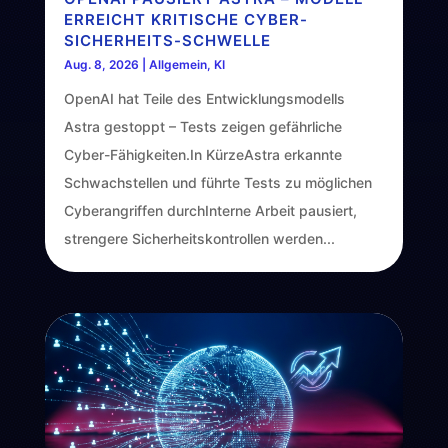
ERREICHT KRITISCHE CYBER-
SICHERHEITS-SCHWELLE
Aug. 8, 2026
|
Allgemein
,
KI
OpenAI hat Teile des Entwicklungsmodells
Astra gestoppt – Tests zeigen gefährliche
Cyber-Fähigkeiten.In KürzeAstra erkannte
Schwachstellen und führte Tests zu möglichen
Cyberangriffen durchInterne Arbeit pausiert,
strengere Sicherheitskontrollen werden...