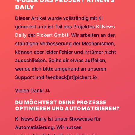
💡ÜBER DAS PROJEKT KI NEWS
DAILY
Dieser Artikel wurde vollständig mit KI
generiert und ist Teil des Projektes
KI News
Daily
der
Pickert GmbH
. Wir arbeiten an der
ständigen Verbesserung der Mechanismen,
können aber leider Fehler und Irrtümer nicht
ausschließen. Sollte dir etwas auffallen,
wende dich bitte umgehend an unseren
Support und feedback[at]pickert.io
Vielen Dank! 🙏
DU MÖCHTEST DEINE PROZESSE
OPTIMIEREN UND AUTOMATISIEREN?
KI News Daily ist unser Showcase für
Automatisierung. Wir nutzen