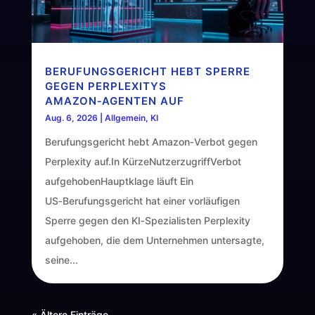
BERUFUNGSGERICHT HEBT SPERRE
GEGEN PERPLEXITYS
AMAZON‑AGENTEN AUF
Aug. 6, 2026
|
Allgemein
,
KI
Berufungsgericht hebt Amazon‑Verbot gegen
Perplexity auf.In KürzeNutzerzugriffVerbot
aufgehobenHauptklage läuft Ein
US‑Berufungsgericht hat einer vorläufigen
Sperre gegen den KI‑Spezialisten Perplexity
aufgehoben, die dem Unternehmen untersagte,
seine...
« Ältere Einträge