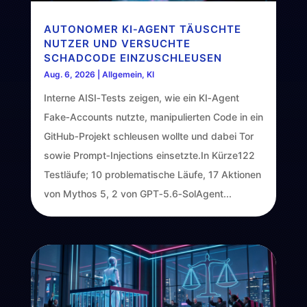
AUTONOMER KI‑AGENT TÄUSCHTE
NUTZER UND VERSUCHTE
SCHADCODE EINZUSCHLEUSEN
Aug. 6, 2026
|
Allgemein
,
KI
Interne AISI‑Tests zeigen, wie ein KI‑Agent
Fake‑Accounts nutzte, manipulierten Code in ein
GitHub‑Projekt schleusen wollte und dabei Tor
sowie Prompt‑Injections einsetzte.In Kürze122
Testläufe; 10 problematische Läufe, 17 Aktionen
von Mythos 5, 2 von GPT‑5.6‑SolAgent...