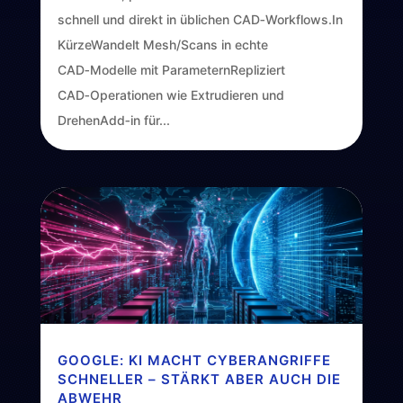
schnell und direkt in üblichen CAD‑Workflows.In
KürzeWandelt Mesh/Scans in echte
CAD‑Modelle mit ParameternRepliziert
CAD‑Operationen wie Extrudieren und
DrehenAdd‑in für...
GOOGLE: KI MACHT CYBERANGRIFFE
SCHNELLER – STÄRKT ABER AUCH DIE
ABWEHR