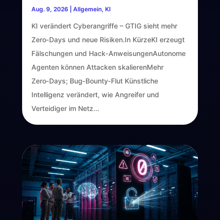
Aug. 9, 2026
|
Allgemein
,
KI
KI verändert Cyberangriffe – GTIG sieht mehr
Zero‑Days und neue Risiken.In KürzeKI erzeugt
Fälschungen und Hack‑AnweisungenAutonome
Agenten können Attacken skalierenMehr
Zero‑Days; Bug‑Bounty‑Flut Künstliche
Intelligenz verändert, wie Angreifer und
Verteidiger im Netz...