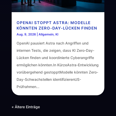
OPENAI STOPPT ASTRA: MODELLE
KÖNNTEN ZERO-DAY-LÜCKEN FINDEN
Aug. 9, 2026
|
Allgemein
,
KI
OpenAI pausiert Astra nach Angriffen und
internen Tests, die zeigen, dass KI Zero-Day-
Lücken finden und koordinierte Cyberangriffe
ermöglichen könnten.In KürzeAstra-Entwicklung
vorübergehend gestopptModelle könnten Zero-
Day-Schwachstellen identifizierenUS-
Prüfrahmen...
« Ältere Einträge