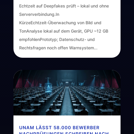
Echtzeit auf Deepfakes prüft – lokal und ohne
Serververbindung.In
KürzeEchtzeit‑Überwachung von Bild und
TonAnalyse lokal auf dem Gerät, GPU ~12 GB
empfohlenPrototyp; Datenschutz- und
Rechtsfragen noch offen Warnsystem...
UNAM LÄSST 58.000 BEWERBER
NACHPRÜFUNGEN SCHREIBEN NACH