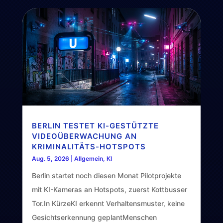
BERLIN TESTET KI-GESTÜTZTE
VIDEOÜBERWACHUNG AN
KRIMINALITÄTS-HOTSPOTS
Aug. 5, 2026
|
Allgemein
,
KI
Berlin startet noch diesen Monat Pilotprojekte
mit KI-Kameras an Hotspots, zuerst Kottbusser
Tor.In KürzeKI erkennt Verhaltensmuster, keine
Gesichtserkennung geplantMenschen