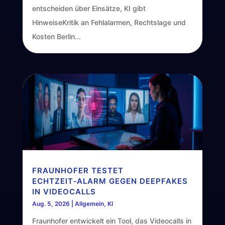
entscheiden über Einsätze, KI gibt
HinweiseKritik an Fehlalarmen, Rechtslage und
Kosten Berlin...
FRAUNHOFER TESTET
ECHTZEIT‑ALARM GEGEN DEEPFAKES
IN VIDEOCALLS
Aug. 5, 2026
|
Allgemein
,
KI
Fraunhofer entwickelt ein Tool, das Videocalls in