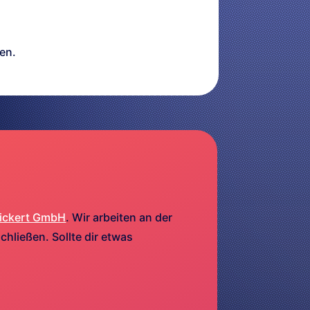
en.
ickert GmbH
. Wir arbeiten an der
hließen. Sollte dir etwas