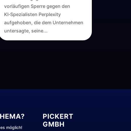
vorläufigen Sperre gegen den
KI‑Spezialisten Perplexity
aufgehoben, die dem Unternehmen
untersagte, seine...
THEMA?
PICKERT
GMBH
es möglich!