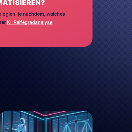
MATISIEREN?
ologien, je nachdem, welches
erer
KI-Reifegradanalyse
.