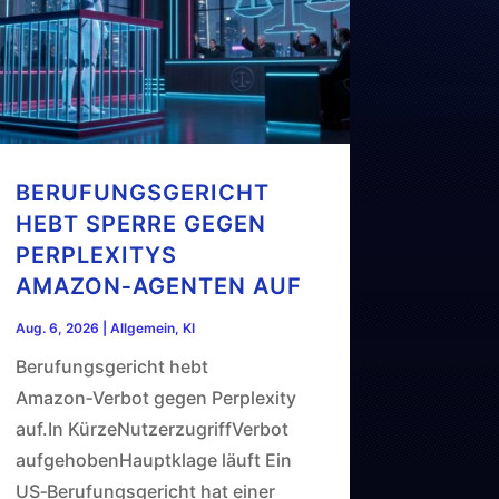
BERUFUNGSGERICHT
HEBT SPERRE GEGEN
PERPLEXITYS
AMAZON‑AGENTEN AUF
Aug. 6, 2026
|
Allgemein
,
KI
Berufungsgericht hebt
Amazon‑Verbot gegen Perplexity
auf.In KürzeNutzerzugriffVerbot
aufgehobenHauptklage läuft Ein
US‑Berufungsgericht hat einer