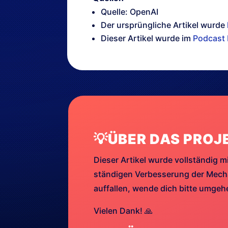
Quelle: OpenAI
Der ursprüngliche Artikel wurde
Dieser Artikel wurde im
Podcast 
💡ÜBER DAS PROJ
Dieser Artikel wurde vollständig mi
ständigen Verbesserung der Mechan
auffallen, wende dich bitte umge
Vielen Dank! 🙏