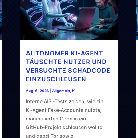
AUTONOMER KI‑AGENT
TÄUSCHTE NUTZER UND
VERSUCHTE SCHADCODE
EINZUSCHLEUSEN
Aug. 6, 2026
|
Allgemein
,
KI
Interne AISI‑Tests zeigen, wie ein
KI‑Agent Fake‑Accounts nutzte,
manipulierten Code in ein
GitHub‑Projekt schleusen wollte
und dabei Tor sowie