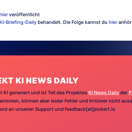
hier
veröffentlicht
KI-Briefing-Daily
behandelt. Die Folge kannst du
hier
anhör
EKT KI NEWS DAILY
t KI generiert und ist Teil des Projektes
KI News Daily
der
P
ismen, können aber leider Fehler und Irrtümer nicht aussc
hend an unseren Support und feedback[at]pickert.io