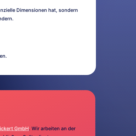
anzielle Dimensionen hat, sondern
ndern.
en.
ickert GmbH
. Wir arbeiten an der