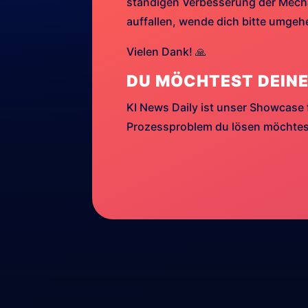
ständigen Verbesserung der Mechan
auffallen, wende dich bitte umge
Vielen Dank! 🙏
DU MÖCHTEST DEINE
KI News Daily ist unser Showcase 
Prozessproblem du lösen möchtest