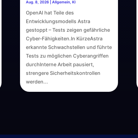
Aug. 8, 2026
|
Allgemein
,
KI
OpenAI hat Teile des
Entwicklungsmodells Astra
gestoppt – Tests zeigen gefährliche
Cyber-Fähigkeiten.In KürzeAstra
erkannte Schwachstellen und führte
Tests zu möglichen Cyberangriffen
durchInterne Arbeit pausiert,
strengere Sicherheitskontrollen
werden...