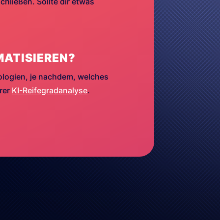
hließen. Sollte dir etwas
MATISIEREN?
ologien, je nachdem, welches
erer
KI-Reifegradanalyse
.