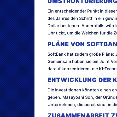
UMSTRUKTURIERUNG
Ein entscheidender Punkt in diese
des Jahres den Schritt in ein gewin
Dollar bestehen. Andernfalls würde
Uhr tickt, um die Weichen für die Z
PLÄNE VON SOFTBA
SoftBank hat zudem große Pläne: Jä
Gemeinsam haben sie ein Joint Ve
darauf konzentrieren, die KI-Tec
ENTWICKLUNG DER K
Die Investitionen könnten einen e
geben. Masayoshi Son, der Gründer
Unternehmen, die bereit sind, in d
ZUSAMMENARBEIT Z