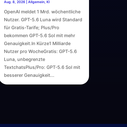
Aug. 8, 2026
|
Allgemein
,
KI
OpenAI meldet 1 Mrd. wöchentliche
Nutzer. GPT-5.6 Luna wird Standard
für Gratis-Tarife; Plus/Pro
bekommen GPT-5.6 Sol mit mehr
Genauigkeit.In Kürze1 Milliarde
Nutzer pro WocheGratis: GPT-5.6
Luna, unbegrenzte
TextchatsPlus/Pro: GPT-5.6 Sol mit
besserer Genauigkeit...