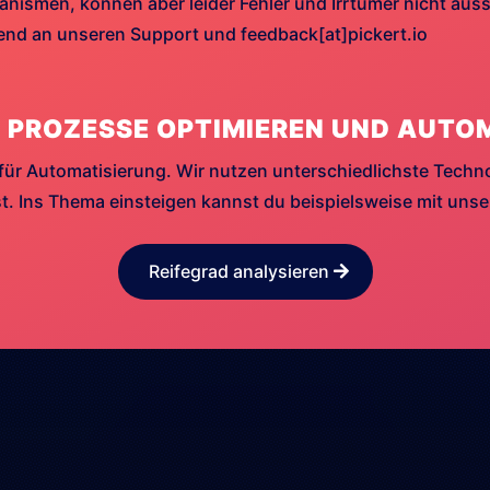
ismen, können aber leider Fehler und Irrtümer nicht aussc
hend an unseren Support und feedback[at]pickert.io
 PROZESSE OPTIMIEREN UND AUTO
für Automatisierung. Wir nutzen unterschiedlichste Techn
. Ins Thema einsteigen kannst du beispielsweise mit uns
Reifegrad analysieren