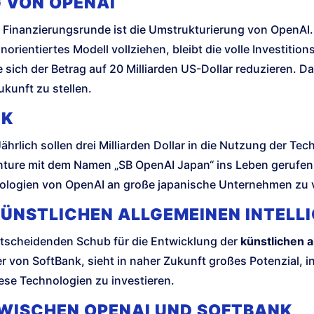
 VON OPENAI
r Finanzierungsrunde ist die Umstrukturierung von OpenAI
norientiertes Modell vollziehen, bleibt die volle Investiti
 sich der Betrag auf 20 Milliarden US-Dollar reduzieren. D
ukunft zu stellen.
NK
hrlich sollen drei Milliarden Dollar in die Nutzung der Te
nture mit dem Namen „SB OpenAI Japan“ ins Leben gerufen
hnologien von OpenAI an große japanische Unternehmen zu 
ÜNSTLICHEN ALLGEMEINEN INTELLI
ntscheidenden Schub für die Entwicklung der
künstlichen a
 von SoftBank, sieht in naher Zukunft großes Potenzial, i
iese Technologien zu investieren.
WISCHEN OPENAI UND SOFTBANK