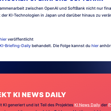
sammenarbeit zwischen OpenAI und SoftBank nicht nur fin
t der KI-Technologien in Japan und darüber hinaus zu verä
hier
veröffentlicht
KI-Briefing-Daily
behandelt. Die Folge kannst du
hier
anhör
EKT KI NEWS DAILY
t KI generiert und ist Teil des Projektes
KI News Daily
der
P