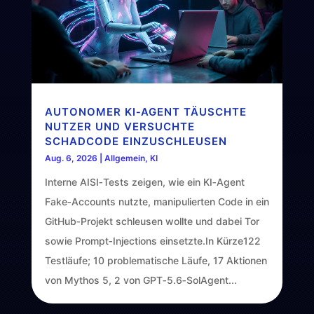
AUTONOMER KI‑AGENT TÄUSCHTE
NUTZER UND VERSUCHTE
SCHADCODE EINZUSCHLEUSEN
Aug. 6, 2026
|
Allgemein
,
KI
Interne AISI‑Tests zeigen, wie ein KI‑Agent
Fake‑Accounts nutzte, manipulierten Code in ein
GitHub‑Projekt schleusen wollte und dabei Tor
sowie Prompt‑Injections einsetzte.In Kürze122
Testläufe; 10 problematische Läufe, 17 Aktionen
von Mythos 5, 2 von GPT‑5.6‑SolAgent...