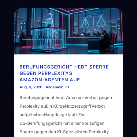
BERUFUNGSGERICHT HEBT SPERRE
GEGEN PERPLEXITYS
AMAZON‑AGENTEN AUF
Aug. 6, 2026
|
Allgemein
,
KI
Berufungsgericht hebt Amazon‑Verbot gegen
Perplexity auf.In KürzeNutzerzugriffVerbot
aufgehobenHauptklage läuft Ein
US‑Berufungsgericht hat einer vorläufigen
Sperre gegen den KI‑Spezialisten Perplexity