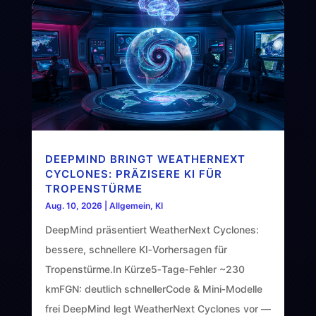
DEEPMIND BRINGT WEATHERNEXT
CYCLONES: PRÄZISERE KI FÜR
TROPENSTÜRME
Aug. 10, 2026
|
Allgemein
,
KI
DeepMind präsentiert WeatherNext Cyclones:
bessere, schnellere KI‑Vorhersagen für
Tropenstürme.In Kürze5‑Tage‑Fehler ~230
kmFGN: deutlich schnellerCode & Mini‑Modelle
frei DeepMind legt WeatherNext Cyclones vor —