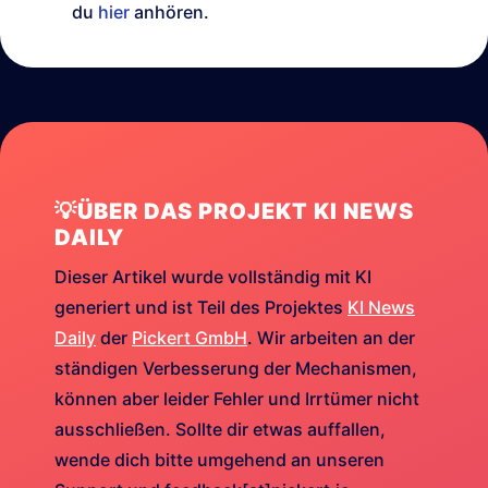
du
hier
anhören.
💡ÜBER DAS PROJEKT KI NEWS
DAILY
Dieser Artikel wurde vollständig mit KI
generiert und ist Teil des Projektes
KI News
Daily
der
Pickert GmbH
. Wir arbeiten an der
ständigen Verbesserung der Mechanismen,
können aber leider Fehler und Irrtümer nicht
ausschließen. Sollte dir etwas auffallen,
wende dich bitte umgehend an unseren