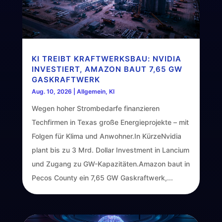
KI TREIBT KRAFTWERKSBAU: NVIDIA
INVESTIERT, AMAZON BAUT 7,65 GW
GASKRAFTWERK
Aug. 10, 2026
|
Allgemein
,
KI
Wegen hoher Strombedarfe finanzieren
Techfirmen in Texas große Energieprojekte – mit
Folgen für Klima und Anwohner.In KürzeNvidia
plant bis zu 3 Mrd. Dollar Investment in Lancium
und Zugang zu GW-Kapazitäten.Amazon baut in
Pecos County ein 7,65 GW Gaskraftwerk,...