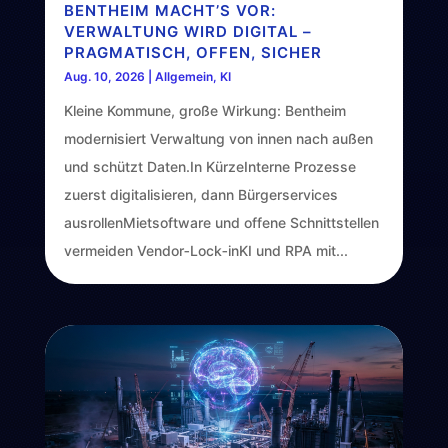
BENTHEIM MACHT’S VOR:
VERWALTUNG WIRD DIGITAL –
PRAGMATISCH, OFFEN, SICHER
Aug. 10, 2026
|
Allgemein
,
KI
Kleine Kommune, große Wirkung: Bentheim
modernisiert Verwaltung von innen nach außen
und schützt Daten.In KürzeInterne Prozesse
zuerst digitalisieren, dann Bürgerservices
ausrollenMietsoftware und offene Schnittstellen
vermeiden Vendor‑Lock‑inKI und RPA mit...