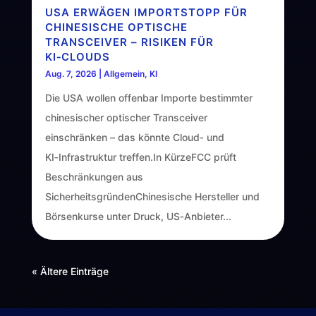
USA ERWÄGEN IMPORTSTOPP FÜR
CHINESISCHE OPTISCHE
TRANSCEIVER – RISIKEN FÜR
KI‑CLOUDS
Aug. 7, 2026
|
Allgemein
,
KI
Die USA wollen offenbar Importe bestimmter
chinesischer optischer Transceiver
einschränken – das könnte Cloud‑ und
KI‑Infrastruktur treffen.In KürzeFCC prüft
Beschränkungen aus
SicherheitsgründenChinesische Hersteller und
Börsenkurse unter Druck, US‑Anbieter...
« Ältere Einträge