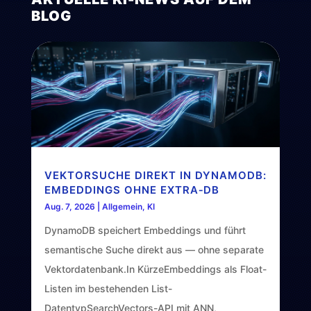
BLOG
VEKTORSUCHE DIREKT IN DYNAMODB:
EMBEDDINGS OHNE EXTRA‑DB
Aug. 7, 2026
|
Allgemein
,
KI
DynamoDB speichert Embeddings und führt
semantische Suche direkt aus — ohne separate
Vektordatenbank.In KürzeEmbeddings als Float-
Listen im bestehenden List-
DatentypSearchVectors-API mit ANN,