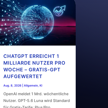
CHATGPT ERREICHT 1
MILLIARDE NUTZER PRO
WOCHE – GRATIS-GPT
AUFGEWERTET
Aug. 8, 2026
|
Allgemein
,
KI
OpenAI meldet 1 Mrd. wöchentliche
Nutzer. GPT-5.6 Luna wird Standard
für Gratis-Tarife; Plus/Pro