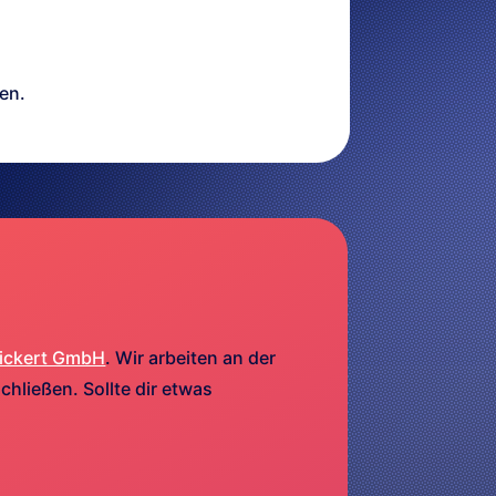
en.
ickert GmbH
. Wir arbeiten an der
hließen. Sollte dir etwas