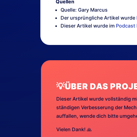
Quellen
Quelle: Gary Marcus
Der ursprüngliche Artikel wurde
Dieser Artikel wurde im
Podcast 
💡ÜBER DAS PROJ
Dieser Artikel wurde vollständig mi
ständigen Verbesserung der Mechan
auffallen, wende dich bitte umge
Vielen Dank! 🙏