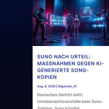
SUNO NACH URTEIL:
MASSNAHMEN GEGEN KI-G
ENERIERTE SONG-K
OPIEN
Aug. 8, 2026
|
Allgemein
,
KI
Deutsches Gericht sieht
Urheberrechtsverstöße beim Suno-
Training. Suno kündigt