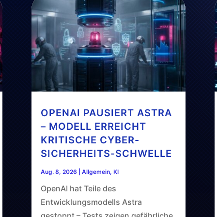
OPENAI PAUSIERT ASTRA
– MODELL ERREICHT
KRITISCHE CYBER-
SICHERHEITS-SCHWELLE
Aug. 8, 2026
|
Allgemein
,
KI
OpenAI hat Teile des
Entwicklungsmodells Astra
gestoppt – Tests zeigen gefährliche