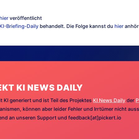
hier
veröffentlicht
KI-Briefing-Daily
behandelt. Die Folge kannst du
hier
anhör
EKT KI NEWS DAILY
t KI generiert und ist Teil des Projektes
KI News Daily
der
P
ismen, können aber leider Fehler und Irrtümer nicht aussc
hend an unseren Support und feedback[at]pickert.io