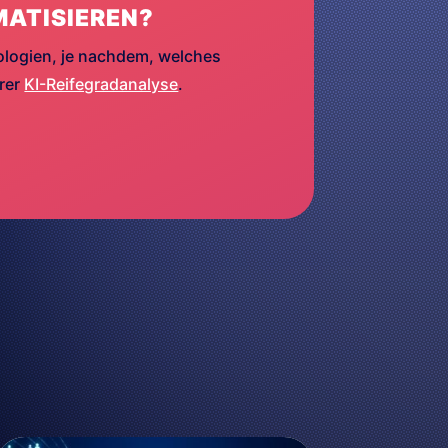
MATISIEREN?
ologien, je nachdem, welches
erer
KI-Reifegradanalyse
.