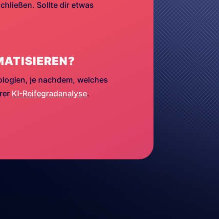
hließen. Sollte dir etwas
MATISIEREN?
ologien, je nachdem, welches
erer
KI-Reifegradanalyse
.