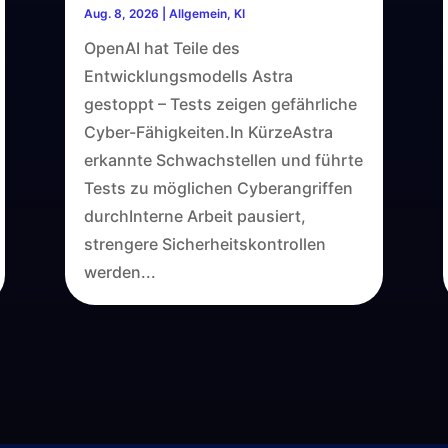
Aug. 8, 2026
|
Allgemein
,
KI
OpenAI hat Teile des
Entwicklungsmodells Astra
gestoppt – Tests zeigen gefährliche
Cyber-Fähigkeiten.In KürzeAstra
erkannte Schwachstellen und führte
Tests zu möglichen Cyberangriffen
durchInterne Arbeit pausiert,
strengere Sicherheitskontrollen
werden...