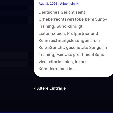
Aug. 8, 2026
|
Allgemein
,
KI
Deutsches Gericht sieht
Urheberrechtsverstöße beim Suno-
Training. Suno kündigt
Leitprinzipien, Prüfpartner und
Kennzeichnungslösungen an.In
KürzeGericht: geschützte Songs im
Training; Fair Use greift nichtSuno:
vier Leitprinzipien, keine
Künstlernamen in...
« Ältere Einträge