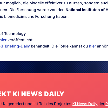
nur möglich, die Modelle effektiver zu nutzen, sondern auc
nnen. Die Forschung wurde von den
National Institutes of 
ie biomedizinische Forschung haben.
 of Technology
hier
veröffentlicht
KI-Briefing-Daily
behandelt. Die Folge kannst du
hier
anhör
EKT KI NEWS DAILY
t KI generiert und ist Teil des Projektes
KI News Daily
der
P