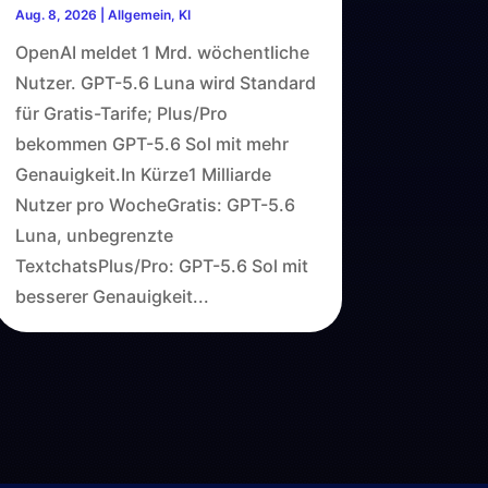
Aug. 8, 2026
|
Allgemein
,
KI
OpenAI meldet 1 Mrd. wöchentliche
Nutzer. GPT-5.6 Luna wird Standard
für Gratis-Tarife; Plus/Pro
bekommen GPT-5.6 Sol mit mehr
Genauigkeit.In Kürze1 Milliarde
Nutzer pro WocheGratis: GPT-5.6
Luna, unbegrenzte
TextchatsPlus/Pro: GPT-5.6 Sol mit
besserer Genauigkeit...