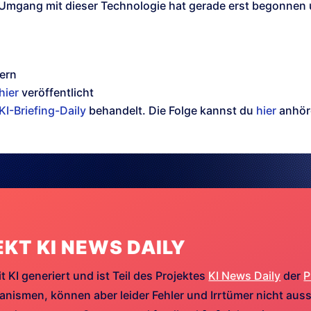
 Umgang mit dieser Technologie hat gerade erst begonnen 
Bern
hier
veröffentlicht
KI-Briefing-Daily
behandelt. Die Folge kannst du
hier
anhör
EKT KI NEWS DAILY
t KI generiert und ist Teil des Projektes
KI News Daily
der
P
ismen, können aber leider Fehler und Irrtümer nicht aussc