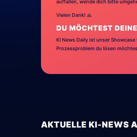
auffallen, wende dich bitte umge
Vielen Dank! 🙏
DU MÖCHTEST DEINE
KI News Daily ist unser Showcase 
Prozessproblem du lösen möchtest
AKTUELLE KI-NEWS 