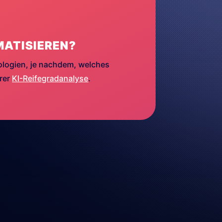
MATISIEREN?
ologien, je nachdem, welches
erer
KI-Reifegradanalyse
.