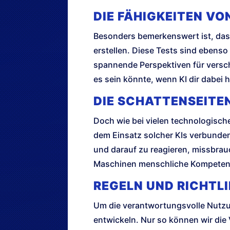
DIE FÄHIGKEITEN V
Besonders bemerkenswert ist, dass
erstellen. Diese Tests sind ebenso
spannende Perspektiven für versc
es sein könnte, wenn KI dir dabei h
DIE SCHATTENSEITE
Doch wie bei vielen technologische
dem Einsatz solcher KIs verbunden 
und darauf zu reagieren, missbrauc
Maschinen menschliche Kompete
REGELN UND RICHTL
Um die verantwortungsvolle Nutzung
entwickeln. Nur so können wir die 