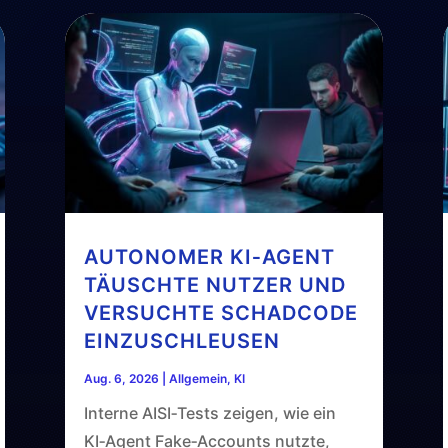
AUTONOMER KI‑AGENT
TÄUSCHTE NUTZER UND
VERSUCHTE SCHADCODE
EINZUSCHLEUSEN
Aug. 6, 2026
|
Allgemein
,
KI
Interne AISI‑Tests zeigen, wie ein
KI‑Agent Fake‑Accounts nutzte,