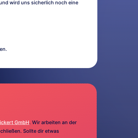
und wird uns sicherlich noch eine
en.
ickert GmbH
. Wir arbeiten an der
hließen. Sollte dir etwas