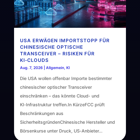
USA ERWÄGEN IMPORTSTOPP FÜR
CHINESISCHE OPTISCHE
TRANSCEIVER – RISIKEN FÜR
KI‑CLOUDS
Aug. 7, 2026
|
Allgemein
,
KI
Die USA wollen offenbar Importe bestimmter
chinesischer optischer Transceiver
einschränken – das könnte Cloud‑ und
KI‑Infrastruktur treffen.In KürzeFCC prüft
Beschränkungen aus
SicherheitsgründenChinesische Hersteller und
Börsenkurse unter Druck, US‑Anbieter...