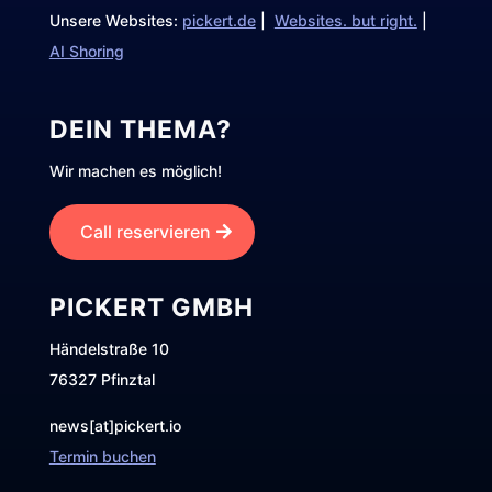
Unsere Websites:
pickert.de
|
Websites. but right.
|
AI Shoring
DEIN THEMA?
Wir machen es möglich!
Call reservieren
PICKERT GMBH
Händelstraße 10
76327 Pfinztal
news[at]pickert.io
Termin buchen