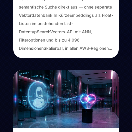
semantische Suche direkt aus — ohne separate
Vektordatenbank.In KürzeEmbeddings als Float-
Listen im bestehenden List-
DatentypSearchVectors-API mit ANN,
Filteroptionen und bis zu 4.096
DimensionenSkalierbar, in allen AWS-Regionen...