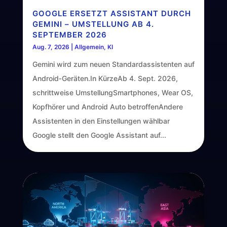
GOOGLE ERSETZT ASSISTANT DURCH
GEMINI – UMSTELLUNG AB 4.
SEPTEMBER 2026
Aug. 7, 2026
|
Allgemein
,
KI
Gemini wird zum neuen Standardassistenten auf
Android‑Geräten.In KürzeAb 4. Sept. 2026,
schrittweise UmstellungSmartphones, Wear OS,
Kopfhörer und Android Auto betroffenAndere
Assistenten in den Einstellungen wählbar
Google stellt den Google Assistant auf...