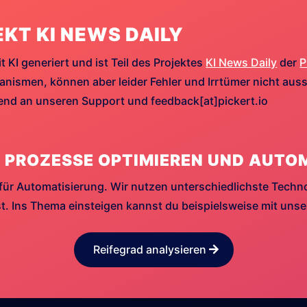
EKT KI NEWS DAILY
t KI generiert und ist Teil des Projektes
KI News Daily
der
P
ismen, können aber leider Fehler und Irrtümer nicht aussc
hend an unseren Support und feedback[at]pickert.io
 PROZESSE OPTIMIEREN UND AUTO
für Automatisierung. Wir nutzen unterschiedlichste Techn
. Ins Thema einsteigen kannst du beispielsweise mit uns
Reifegrad analysieren