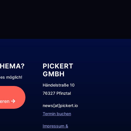
THEMA?
PICKERT
GMBH
es möglich!
Händelstraße 10
76327 Pfinztal
ieren
news[at]pickert.io
Termin buchen
Impressum &