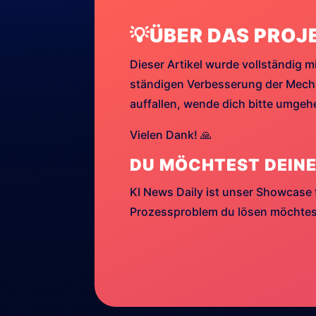
💡ÜBER DAS PROJ
Dieser Artikel wurde vollständig mi
ständigen Verbesserung der Mechan
auffallen, wende dich bitte umge
Vielen Dank! 🙏
DU MÖCHTEST DEINE
KI News Daily ist unser Showcase 
Prozessproblem du lösen möchtest