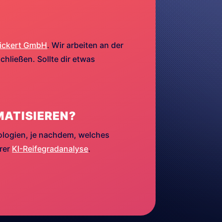
ickert GmbH
. Wir arbeiten an der
hließen. Sollte dir etwas
MATISIEREN?
ologien, je nachdem, welches
erer
KI-Reifegradanalyse
.