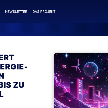
NEWSLETTER
DAS PROJEKT
ERT
ERGIE-
N
BIS ZU
L