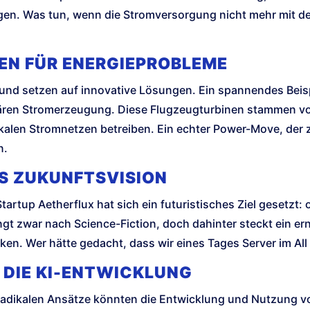
rgen. Was tun, wenn die Stromversorgung nicht mehr mit 
EN FÜR ENERGIEPROBLEME
und setzen auf innovative Lösungen. Ein spannendes Beisp
onären Stromerzeugung. Diese Flugzeugturbinen stammen 
len Stromnetzen betreiben. Ein echter Power-Move, der ze
n.
LS ZUKUNFTSVISION
Startup Aetherflux hat sich ein futuristisches Ziel gesetzt: 
ingt zwar nach Science-Fiction, doch dahinter steckt ein e
n. Wer hätte gedacht, dass wir eines Tages Server im All
DIE KI-ENTWICKLUNG
radikalen Ansätze könnten die Entwicklung und Nutzung vo