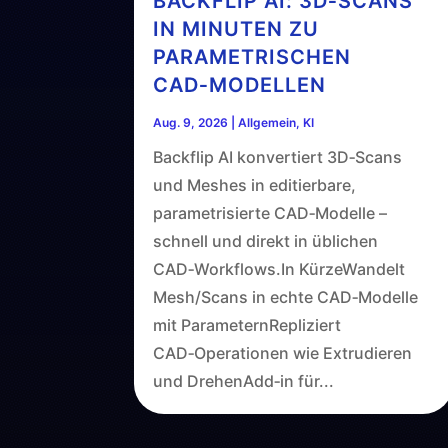
BACKFLIP AI: 3D‑SCANS
IN MINUTEN ZU
PARAMETRISCHEN
CAD‑MODELLEN
Aug. 9, 2026
|
Allgemein
,
KI
Backflip AI konvertiert 3D‑Scans
und Meshes in editierbare,
parametrisierte CAD‑Modelle –
schnell und direkt in üblichen
CAD‑Workflows.In KürzeWandelt
Mesh/Scans in echte CAD‑Modelle
mit ParameternRepliziert
CAD‑Operationen wie Extrudieren
und DrehenAdd‑in für...