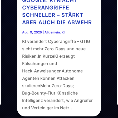
GOOGLE: KI MACHT
CYBERANGRIFFE
SCHNELLER – STÄRKT
ABER AUCH DIE ABWEHR
Aug. 9, 2026
|
Allgemein
,
KI
KI verändert Cyberangriffe – GTIG
sieht mehr Zero‑Days und neue
Risiken.In KürzeKI erzeugt
Fälschungen und
Hack‑AnweisungenAutonome
Agenten können Attacken
skalierenMehr Zero‑Days;
Bug‑Bounty‑Flut Künstliche
Intelligenz verändert, wie Angreifer
und Verteidiger im Netz...