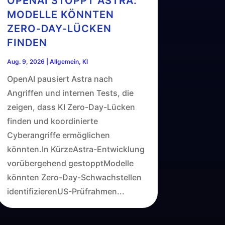
OPENAI STOPPT ASTRA:
MODELLE KÖNNTEN
ZERO-DAY-LÜCKEN
FINDEN
Aug. 9, 2026
|
Allgemein
,
KI
OpenAI pausiert Astra nach
Angriffen und internen Tests, die
zeigen, dass KI Zero-Day-Lücken
finden und koordinierte
Cyberangriffe ermöglichen
könnten.In KürzeAstra-Entwicklung
vorübergehend gestopptModelle
könnten Zero-Day-Schwachstellen
identifizierenUS-Prüfrahmen...