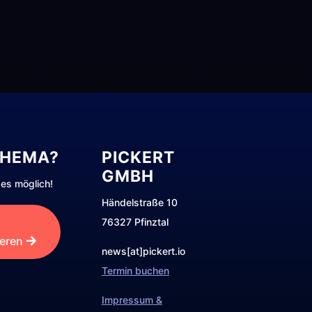
THEMA?
PICKERT
GMBH
es möglich!
Händelstraße 10
76327 Pfinztal
ieren
news[at]pickert.io
Termin buchen
Impressum &