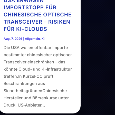
USA ERWÄGEN
IMPORTSTOPP FÜR
CHINESISCHE OPTISCHE
TRANSCEIVER – RISIKEN
FÜR KI‑CLOUDS
Aug. 7, 2026
|
Allgemein
,
KI
Die USA wollen offenbar Importe
bestimmter chinesischer optischer
Transceiver einschränken – das
könnte Cloud‑ und KI‑Infrastruktur
treffen.In KürzeFCC prüft
Beschränkungen aus
SicherheitsgründenChinesische
Hersteller und Börsenkurse unter
Druck, US‑Anbieter...