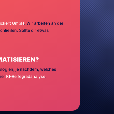
ickert GmbH
. Wir arbeiten an der
hließen. Sollte dir etwas
MATISIEREN?
ologien, je nachdem, welches
erer
KI-Reifegradanalyse
.