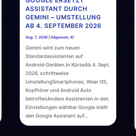
GOOGLE ERSETZT
ASSISTANT DURCH
GEMINI – UMSTELLUNG
AB 4. SEPTEMBER 2026
Aug. 7, 2026
|
Allgemein
,
KI
Gemini wird zum neuen
Standardassistenten auf
Android‑Geräten.In KürzeAb 4. Sept.
2026, schrittweise
UmstellungSmartphones, Wear OS,
Kopfhörer und Android Auto
betroffenAndere Assistenten in den
Einstellungen wählbar Google stellt
den Google Assistant auf...