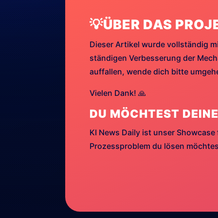
💡ÜBER DAS PROJ
Dieser Artikel wurde vollständig mi
ständigen Verbesserung der Mechan
auffallen, wende dich bitte umge
Vielen Dank! 🙏
DU MÖCHTEST DEINE
KI News Daily ist unser Showcase 
Prozessproblem du lösen möchtest