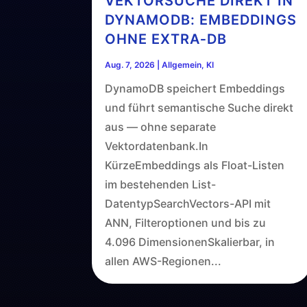
VEKTORSUCHE DIREKT IN
DYNAMODB: EMBEDDINGS
OHNE EXTRA‑DB
Aug. 7, 2026
|
Allgemein
,
KI
DynamoDB speichert Embeddings
und führt semantische Suche direkt
aus — ohne separate
Vektordatenbank.In
KürzeEmbeddings als Float-Listen
im bestehenden List-
DatentypSearchVectors-API mit
ANN, Filteroptionen und bis zu
4.096 DimensionenSkalierbar, in
allen AWS-Regionen...