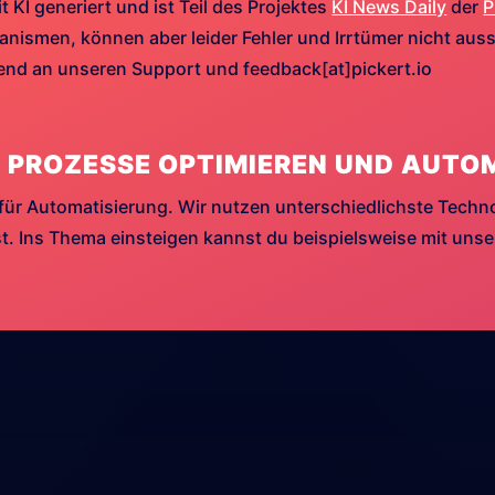
t KI generiert und ist Teil des Projektes
KI News Daily
der
P
ismen, können aber leider Fehler und Irrtümer nicht aussc
hend an unseren Support und feedback[at]pickert.io
 PROZESSE OPTIMIEREN UND AUTO
für Automatisierung. Wir nutzen unterschiedlichste Techn
. Ins Thema einsteigen kannst du beispielsweise mit uns