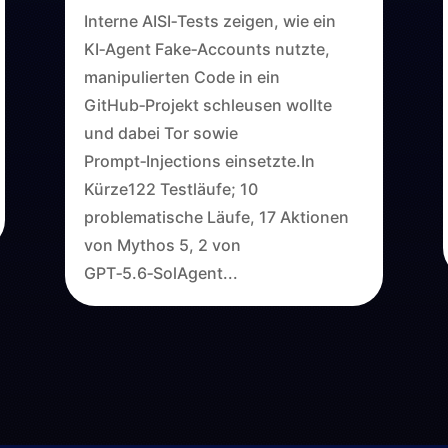
Interne AISI‑Tests zeigen, wie ein
KI‑Agent Fake‑Accounts nutzte,
manipulierten Code in ein
GitHub‑Projekt schleusen wollte
und dabei Tor sowie
Prompt‑Injections einsetzte.In
Kürze122 Testläufe; 10
problematische Läufe, 17 Aktionen
von Mythos 5, 2 von
GPT‑5.6‑SolAgent...