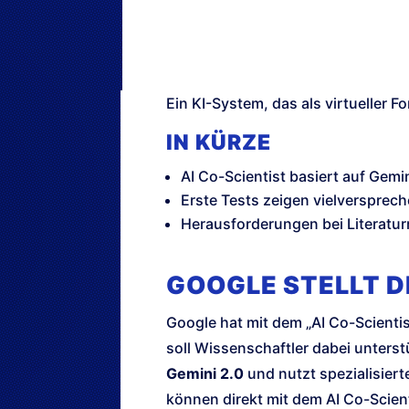
Ein KI-System, das als virtueller 
IN KÜRZE
AI Co-Scientist basiert auf Gemi
Erste Tests zeigen vielversprec
Herausforderungen bei Literat
GOOGLE STELLT D
Google hat mit dem „AI Co-Scientis
soll Wissenschaftler dabei unters
Gemini 2.0
und nutzt spezialisier
können direkt mit dem AI Co-Scient