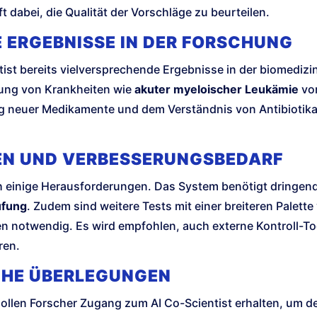
t dabei, die Qualität der Vorschläge zu beurteilen.
 ERGEBNISSE IN DER FORSCHUNG
ntist bereits vielversprechende Ergebnisse in der biomedizi
ung von Krankheiten wie
akuter myeloischer Leukämie
vor
ng neuer Medikamente und dem Verständnis von Antibiotik
N UND VERBESSERUNGSBEDARF
ch einige Herausforderungen. Das System benötigt dringe
üfung
. Zudem sind weitere Tests mit einer breiteren Palett
n notwendig. Es wird empfohlen, auch externe Kontroll-To
ren.
CHE ÜBERLEGUNGEN
llen Forscher Zugang zum AI Co-Scientist erhalten, um de