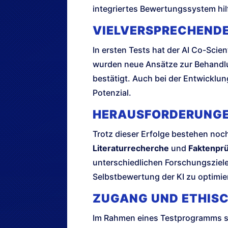
integriertes Bewertungssystem hilf
VIELVERSPRECHENDE
In ersten Tests hat der AI Co-Scie
wurden neue Ansätze zur Behandl
bestätigt. Auch bei der Entwicklu
Potenzial.
HERAUSFORDERUNGE
Trotz dieser Erfolge bestehen no
Literaturrecherche
und
Faktenpr
unterschiedlichen Forschungsziele
Selbstbewertung der KI zu optimie
ZUGANG UND ETHIS
Im Rahmen eines Testprogramms so