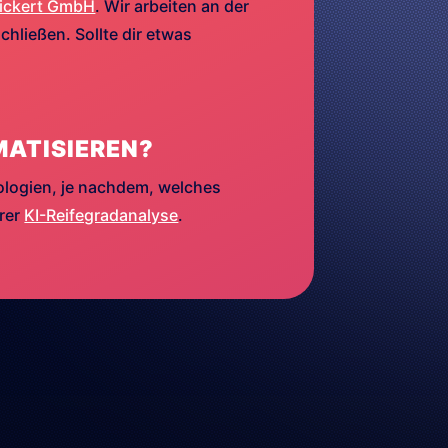
ickert GmbH
. Wir arbeiten an der
hließen. Sollte dir etwas
MATISIEREN?
ologien, je nachdem, welches
erer
KI-Reifegradanalyse
.