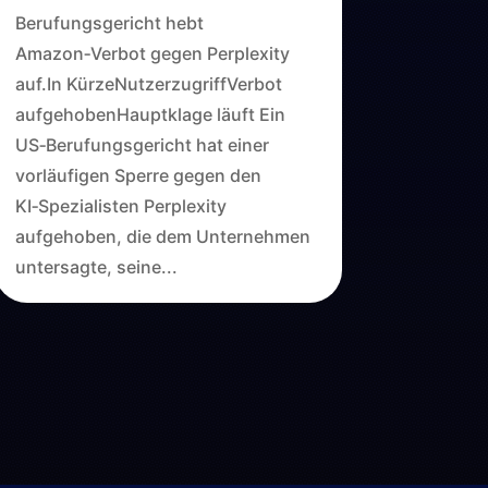
Berufungsgericht hebt
Amazon‑Verbot gegen Perplexity
auf.In KürzeNutzerzugriffVerbot
aufgehobenHauptklage läuft Ein
US‑Berufungsgericht hat einer
vorläufigen Sperre gegen den
KI‑Spezialisten Perplexity
aufgehoben, die dem Unternehmen
untersagte, seine...