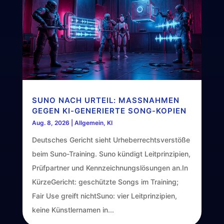
SUNO NACH URTEIL: MASSNAHMEN G
EGEN KI-GENERIERTE SONG-KOPIEN
Aug. 8, 2026
|
Allgemein
,
KI
Deutsches Gericht sieht Urheberrechtsverstöße
beim Suno-Training. Suno kündigt Leitprinzipien,
Prüfpartner und Kennzeichnungslösungen an.In
KürzeGericht: geschützte Songs im Training;
Fair Use greift nichtSuno: vier Leitprinzipien,
keine Künstlernamen in...