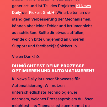
generiert und ist Teil des Projektes
KI News
Daily
der
Pickert GmbH
. Wir arbeiten an der
ständigen Verbesserung der Mechanismen,
können aber leider Fehler und Irrtümer nicht
ausschließen. Sollte dir etwas auffallen,
wende dich bitte umgehend an unseren
Support und feedback[at]pickert.io
Vielen Dank! 🙏
DU MÖCHTEST DEINE PROZESSE
OPTIMIEREN UND AUTOMATISIEREN?
KI News Daily ist unser Showcase für
Automatisierung. Wir nutzen
unterschiedlichste Technologien, je
nachdem, welches Prozessproblem du lösen
möchtest. Ins Thema einsteigen kannst du