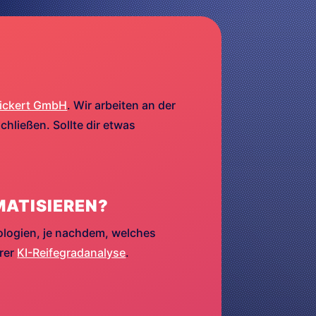
ickert GmbH
. Wir arbeiten an der
hließen. Sollte dir etwas
MATISIEREN?
ologien, je nachdem, welches
erer
KI-Reifegradanalyse
.