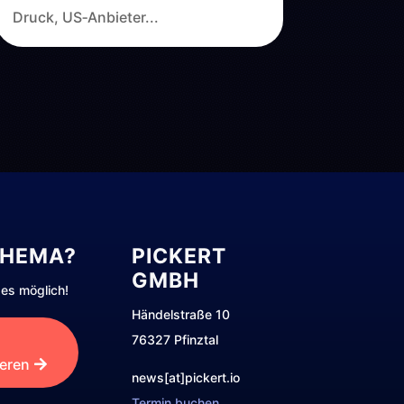
Druck, US‑Anbieter...
THEMA?
PICKERT
GMBH
es möglich!
Händelstraße 10
76327 Pfinztal
ieren
news[at]pickert.io
Termin buchen