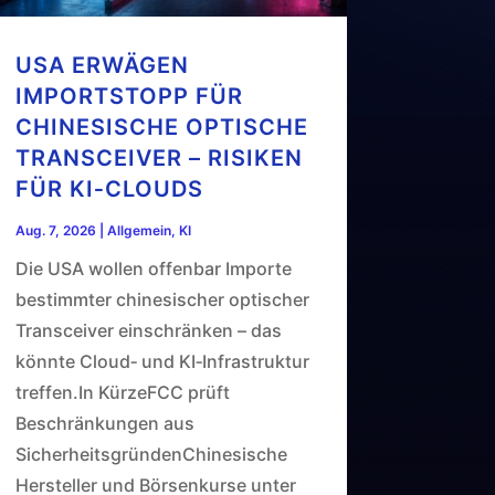
USA ERWÄGEN
IMPORTSTOPP FÜR
CHINESISCHE OPTISCHE
TRANSCEIVER – RISIKEN
FÜR KI‑CLOUDS
Aug. 7, 2026
|
Allgemein
,
KI
Die USA wollen offenbar Importe
bestimmter chinesischer optischer
Transceiver einschränken – das
könnte Cloud‑ und KI‑Infrastruktur
treffen.In KürzeFCC prüft
Beschränkungen aus
SicherheitsgründenChinesische
Hersteller und Börsenkurse unter