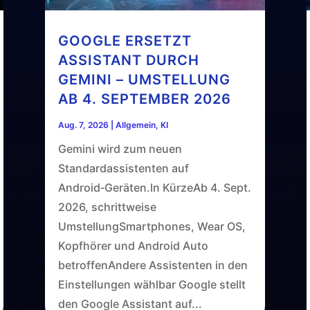
GOOGLE ERSETZT
ASSISTANT DURCH
GEMINI – UMSTELLUNG
AB 4. SEPTEMBER 2026
Aug. 7, 2026
|
Allgemein
,
KI
Gemini wird zum neuen
Standardassistenten auf
Android‑Geräten.In KürzeAb 4. Sept.
2026, schrittweise
UmstellungSmartphones, Wear OS,
Kopfhörer und Android Auto
betroffenAndere Assistenten in den
Einstellungen wählbar Google stellt
den Google Assistant auf...