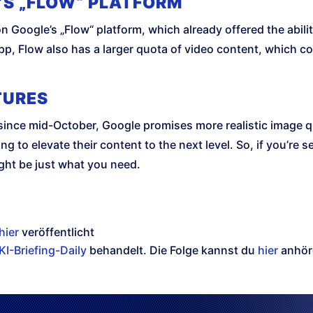
’S „FLOW“ PLATFORM
on Google’s „Flow“ platform, which already offered the abil
, Flow also has a larger quota of video content, which cou
TURES
 since mid-October, Google promises more realistic image 
 to elevate their content to the next level. So, if you’re s
ight be just what you need.
hier
veröffentlicht
KI-Briefing-Daily
behandelt. Die Folge kannst du
hier
anhör