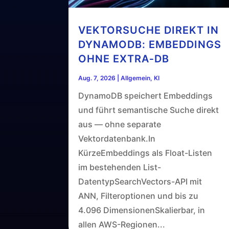
VEKTORSUCHE DIREKT IN
DYNAMODB: EMBEDDINGS
OHNE EXTRA‑DB
Aug. 7, 2026
|
Allgemein
,
KI
DynamoDB speichert Embeddings
und führt semantische Suche direkt
aus — ohne separate
Vektordatenbank.In
KürzeEmbeddings als Float-Listen
im bestehenden List-
DatentypSearchVectors-API mit
ANN, Filteroptionen und bis zu
4.096 DimensionenSkalierbar, in
allen AWS-Regionen...