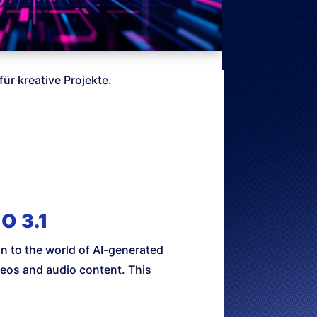
ür kreative Projekte.
O 3.1
n to the world of AI-generated
deos and audio content. This