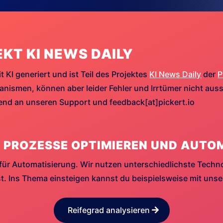
EKT KI NEWS DAILY
t KI generiert und ist Teil des Projektes
KI News Daily
der
P
ismen, können aber leider Fehler und Irrtümer nicht aussc
hend an unseren Support und feedback[at]pickert.io
 PROZESSE OPTIMIEREN UND AUTO
für Automatisierung. Wir nutzen unterschiedlichste Techn
. Ins Thema einsteigen kannst du beispielsweise mit uns
Reifegrad analysieren