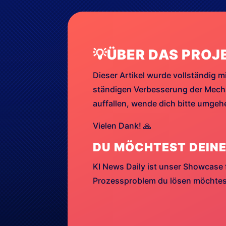
💡ÜBER DAS PROJ
Dieser Artikel wurde vollständig mi
ständigen Verbesserung der Mechan
auffallen, wende dich bitte umge
Vielen Dank! 🙏
DU MÖCHTEST DEINE
KI News Daily ist unser Showcase 
Prozessproblem du lösen möchtest