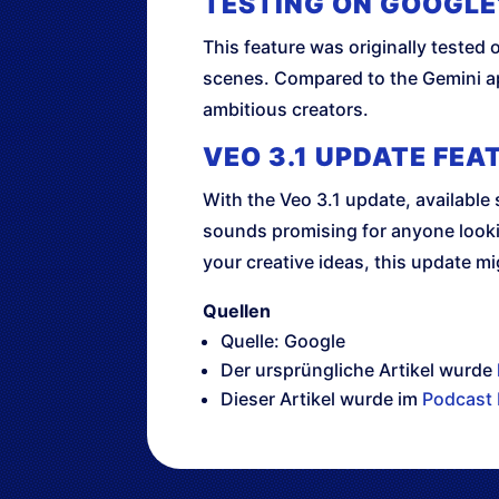
TESTING ON GOOGLE
This feature was originally tested 
scenes. Compared to the Gemini app
ambitious creators.
VEO 3.1 UPDATE FEA
With the Veo 3.1 update, available
sounds promising for anyone looking
your creative ideas, this update m
Quellen
Quelle: Google
Der ursprüngliche Artikel wurde
Dieser Artikel wurde im
Podcast 