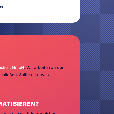
en.
ickert GmbH
. Wir arbeiten an der
hließen. Sollte dir etwas
MATISIEREN?
ologien, je nachdem, welches