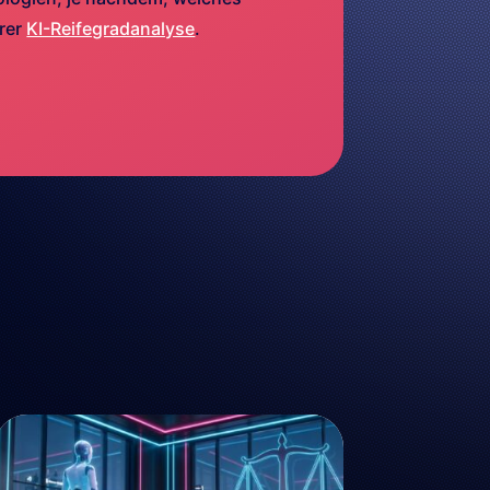
erer
KI-Reifegradanalyse
.