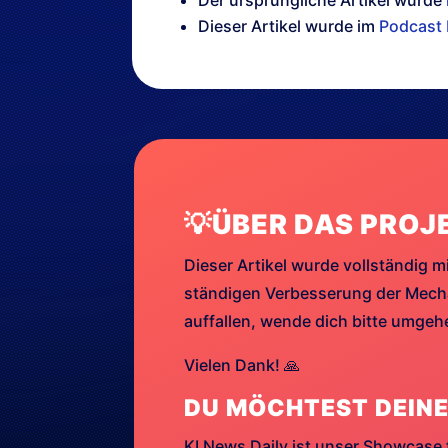
Dieser Artikel wurde im
Podcast 
💡ÜBER DAS PROJ
Dieser Artikel wurde vollständig mi
ständigen Verbesserung der Mechan
auffallen, wende dich bitte umge
Vielen Dank! 🙏
DU MÖCHTEST DEINE
KI News Daily ist unser Showcase 