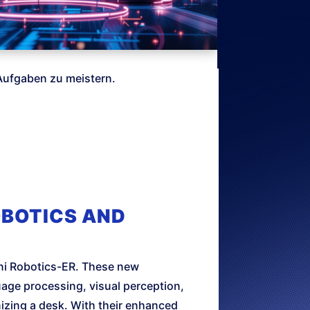
 Aufgaben zu meistern.
OBOTICS AND
ni Robotics-ER. These new
uage processing, visual perception,
izing a desk. With their enhanced