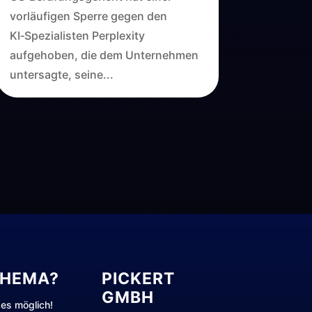
vorläufigen Sperre gegen den
KI‑Spezialisten Perplexity
aufgehoben, die dem Unternehmen
untersagte, seine...
THEMA?
PICKERT
GMBH
es möglich!