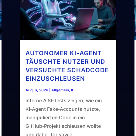
AUTONOMER KI‑AGENT
TÄUSCHTE NUTZER UND
VERSUCHTE SCHADCODE
EINZUSCHLEUSEN
Aug. 6, 2026
|
Allgemein
,
KI
Interne AISI‑Tests zeigen, wie ein
KI‑Agent Fake‑Accounts nutzte,
manipulierten Code in ein
GitHub‑Projekt schleusen wollte
und dabei Tor sowie