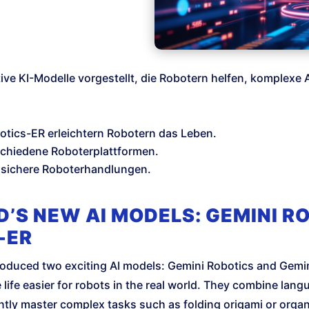
ve KI-Modelle vorgestellt, die Robotern helfen, komplexe
tics-ER erleichtern Robotern das Leben.
rschiedene Roboterplattformen.
 sichere Roboterhandlungen.
’S NEW AI MODELS: GEMINI R
-ER
roduced two exciting AI models: Gemini Robotics and Gemi
life easier for robots in the real world. They combine lang
ntly master complex tasks such as folding origami or organ