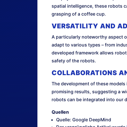
spatial intelligence, these robots 
grasping of a coffee cup.
VERSATILITY AND A
A particularly noteworthy aspect o
adapt to various types – from ind
developed framework allows robot a
safety of the robots.
COLLABORATIONS A
The development of these models i
promising results, suggesting a wi
robots can be integrated into our da
Quellen
Quelle: Google DeepMind
Der ursprüngliche Artikel wurde