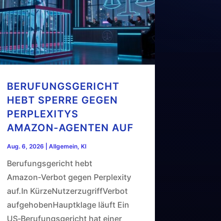
BERUFUNGSGERICHT
HEBT SPERRE GEGEN
PERPLEXITYS
AMAZON‑AGENTEN AUF
Aug. 6, 2026
|
Allgemein
,
KI
Berufungsgericht hebt
Amazon‑Verbot gegen Perplexity
auf.In KürzeNutzerzugriffVerbot
aufgehobenHauptklage läuft Ein
US‑Berufungsgericht hat einer