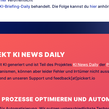
KI-Briefing-Daily
behandelt. Die Folge kannst du
hier
anhör
EKT KI NEWS DAILY
t KI generiert und ist Teil des Projektes
KI News Daily
der
P
ismen, können aber leider Fehler und Irrtümer nicht aussc
hend an unseren Support und feedback[at]pickert.io
 PROZESSE OPTIMIEREN UND AUTO
für Automatisierung. Wir nutzen unterschiedlichste Techn