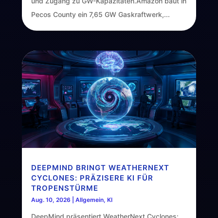
und Zugang zu GW-Kapazitäten.Amazon baut in
Pecos County ein 7,65 GW Gaskraftwerk,...
DEEPMIND BRINGT WEATHERNEXT
CYCLONES: PRÄZISERE KI FÜR
TROPENSTÜRME
Aug. 10, 2026
|
Allgemein
,
KI
DeepMind präsentiert WeatherNext Cyclones: