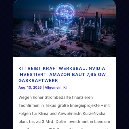
KI TREIBT KRAFTWERKSBAU: NVIDIA
INVESTIERT, AMAZON BAUT 7,65 GW
GASKRAFTWERK
Aug. 10, 2026
|
Allgemein
,
KI
Wegen hoher Strombedarfe finanzieren
Techfirmen in Texas große Energieprojekte – mit
Folgen für Klima und Anwohner.In KürzeNvidia
plant bis zu 3 Mrd. Dollar Investment in Lancium