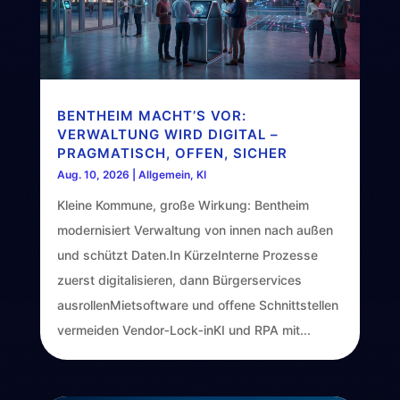
BENTHEIM MACHT’S VOR:
VERWALTUNG WIRD DIGITAL –
PRAGMATISCH, OFFEN, SICHER
Aug. 10, 2026
|
Allgemein
,
KI
Kleine Kommune, große Wirkung: Bentheim
modernisiert Verwaltung von innen nach außen
und schützt Daten.In KürzeInterne Prozesse
zuerst digitalisieren, dann Bürgerservices
ausrollenMietsoftware und offene Schnittstellen
vermeiden Vendor‑Lock‑inKI und RPA mit...