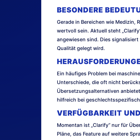
BESONDERE BEDEUTU
Gerade in Bereichen wie Medizin, 
wertvoll sein. Aktuell steht „Clari
angewiesen sind. Dies signalisiert
Qualität gelegt wird.
HERAUSFORDERUNGE
Ein häufiges Problem bei maschine
Unterschiede, die oft nicht berüc
Übersetzungsalternativen anbietet
hilfreich bei geschlechtsspezifisc
VERFÜGBARKEIT UN
Momentan ist „Clarify“ nur für Üb
Pläne, das Feature auf weitere Sp