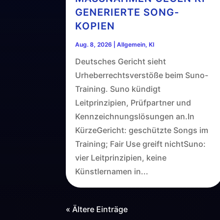
ENERIERTE SONG-K
OPIEN
Aug. 8, 2026
|
Allgemein
,
KI
Deutsches Gericht sieht
Urheberrechtsverstöße beim Suno-
Training. Suno kündigt
Leitprinzipien, Prüfpartner und
Kennzeichnungslösungen an.In
KürzeGericht: geschützte Songs im
Training; Fair Use greift nichtSuno:
vier Leitprinzipien, keine
Künstlernamen in...
« Ältere Einträge