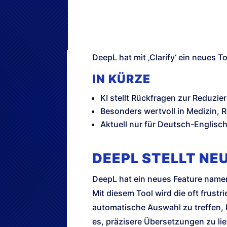
DeepL hat mit ‚Clarify‘ ein neues 
IN KÜRZE
KI stellt Rückfragen zur Reduzi
Besonders wertvoll in Medizin, 
Aktuell nur für Deutsch-Englisc
DEEPL STELLT NE
DeepL hat ein neues Feature namen
Mit diesem Tool wird die oft frust
automatische Auswahl zu treffen, 
es, präzisere Übersetzungen zu li