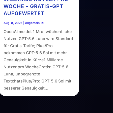
WOCHE – GRATIS-GPT
AUFGEWERTET
Aug. 8, 2026
|
Allgemein
,
KI
OpenAI meldet 1 Mrd. wöchentliche
Nutzer. GPT-5.6 Luna wird Standard
für Gratis-Tarife; Plus/Pro
bekommen GPT-5.6 Sol mit mehr
Genauigkeit.In Kürze1 Milliarde
Nutzer pro WocheGratis: GPT-5.6
Luna, unbegrenzte
TextchatsPlus/Pro: GPT-5.6 Sol mit
besserer Genauigkeit...