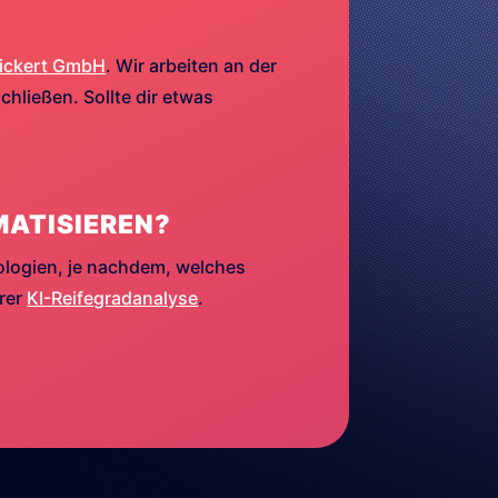
ickert GmbH
. Wir arbeiten an der
hließen. Sollte dir etwas
MATISIEREN?
ologien, je nachdem, welches
erer
KI-Reifegradanalyse
.