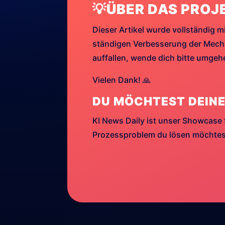
💡ÜBER DAS PROJ
Dieser Artikel wurde vollständig mi
ständigen Verbesserung der Mechan
auffallen, wende dich bitte umge
Vielen Dank! 🙏
DU MÖCHTEST DEINE
KI News Daily ist unser Showcase 
Prozessproblem du lösen möchtest