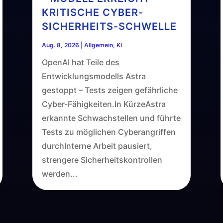
KRITISCHE CYBER-
SICHERHEITS-SCHWELLE
Aug. 8, 2026
|
Allgemein
,
KI
OpenAI hat Teile des
Entwicklungsmodells Astra
gestoppt – Tests zeigen gefährliche
Cyber-Fähigkeiten.In KürzeAstra
erkannte Schwachstellen und führte
Tests zu möglichen Cyberangriffen
durchInterne Arbeit pausiert,
strengere Sicherheitskontrollen
werden...