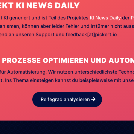
EKT KI NEWS DAILY
t KI generiert und ist Teil des Projektes
KI News Daily
der
P
ismen, können aber leider Fehler und Irrtümer nicht aussc
hend an unseren Support und feedback[at]pickert.io
 PROZESSE OPTIMIEREN UND AUTO
für Automatisierung. Wir nutzen unterschiedlichste Techn
. Ins Thema einsteigen kannst du beispielsweise mit uns
Reifegrad analysieren