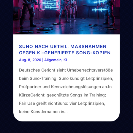
SUNO NACH URTEIL: MASSNAHMEN G
EGEN KI-GENERIERTE SONG-KOPIEN
Aug. 8, 2026
|
Allgemein
,
KI
Deutsches Gericht sieht Urheberrechtsverstöße
beim Suno-Training. Suno kündigt Leitprinzipien,
Prüfpartner und Kennzeichnungslösungen an.In
KürzeGericht: geschützte Songs im Training;
Fair Use greift nichtSuno: vier Leitprinzipien,
keine Künstlernamen in...