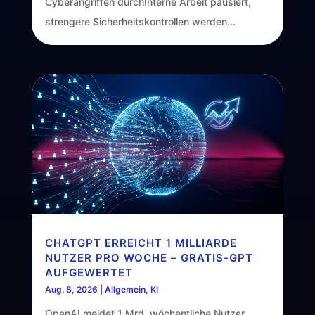
Cyberangriffen durchInterne Arbeit pausiert,
strengere Sicherheitskontrollen werden...
CHATGPT ERREICHT 1 MILLIARDE
NUTZER PRO WOCHE – GRATIS-GPT
AUFGEWERTET
Aug. 8, 2026
|
Allgemein
,
KI
OpenAI meldet 1 Mrd. wöchentliche Nutzer.