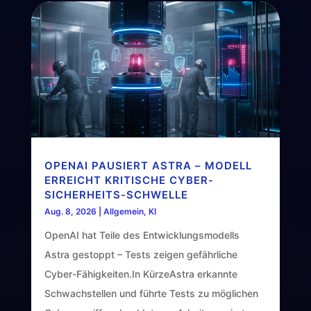
OPENAI PAUSIERT ASTRA – MODELL
ERREICHT KRITISCHE CYBER-
SICHERHEITS-SCHWELLE
Aug. 8, 2026
|
Allgemein
,
KI
OpenAI hat Teile des Entwicklungsmodells
Astra gestoppt – Tests zeigen gefährliche
Cyber-Fähigkeiten.In KürzeAstra erkannte
Schwachstellen und führte Tests zu möglichen