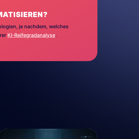
MATISIEREN?
ologien, je nachdem, welches
erer
KI-Reifegradanalyse
.