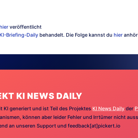
hier
veröffentlicht
KI-Briefing-Daily
behandelt. Die Folge kannst du
hier
anhör
EKT KI NEWS DAILY
t KI generiert und ist Teil des Projektes
KI News Daily
der
P
ismen, können aber leider Fehler und Irrtümer nicht aussc
hend an unseren Support und feedback[at]pickert.io