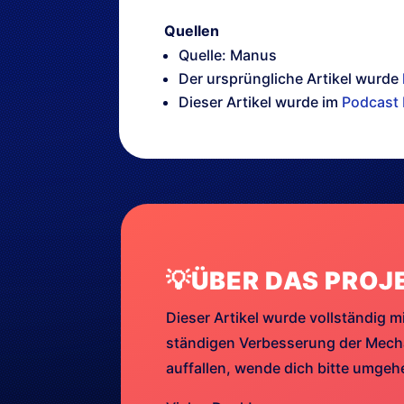
Quellen
Quelle: Manus
Der ursprüngliche Artikel wurde
Dieser Artikel wurde im
Podcast 
💡ÜBER DAS PROJ
Dieser Artikel wurde vollständig mi
ständigen Verbesserung der Mechan
auffallen, wende dich bitte umge