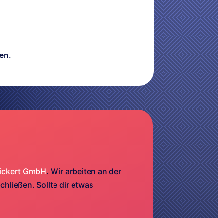
en.
ickert GmbH
. Wir arbeiten an der
hließen. Sollte dir etwas