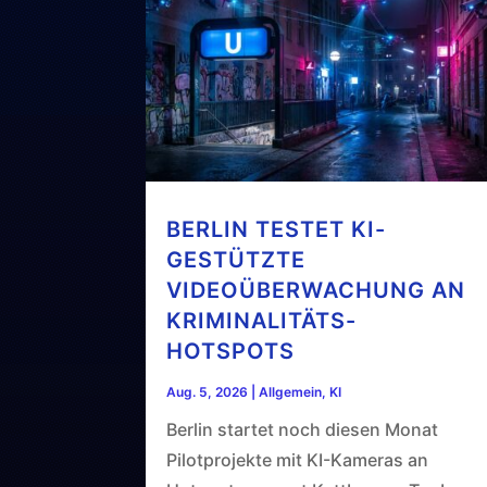
BERLIN TESTET KI-
GESTÜTZTE
VIDEOÜBERWACHUNG AN
KRIMINALITÄTS-
HOTSPOTS
Aug. 5, 2026
|
Allgemein
,
KI
Berlin startet noch diesen Monat
Pilotprojekte mit KI-Kameras an