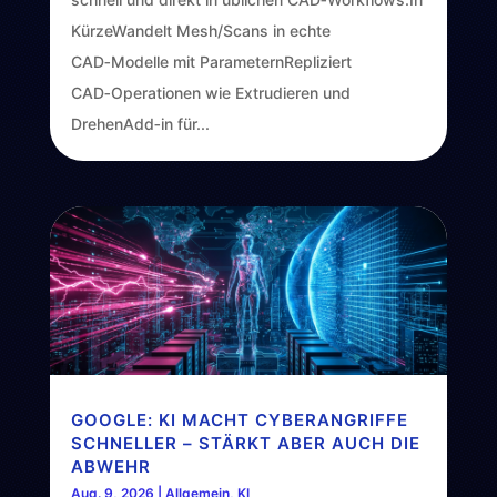
KürzeWandelt Mesh/Scans in echte
CAD‑Modelle mit ParameternRepliziert
CAD‑Operationen wie Extrudieren und
DrehenAdd‑in für...
GOOGLE: KI MACHT CYBERANGRIFFE
SCHNELLER – STÄRKT ABER AUCH DIE
ABWEHR
Aug. 9, 2026
|
Allgemein
,
KI