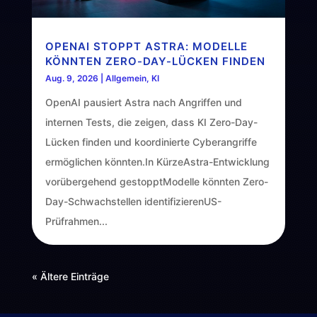
OPENAI STOPPT ASTRA: MODELLE
KÖNNTEN ZERO-DAY-LÜCKEN FINDEN
Aug. 9, 2026
|
Allgemein
,
KI
OpenAI pausiert Astra nach Angriffen und
internen Tests, die zeigen, dass KI Zero-Day-
Lücken finden und koordinierte Cyberangriffe
ermöglichen könnten.In KürzeAstra-Entwicklung
vorübergehend gestopptModelle könnten Zero-
Day-Schwachstellen identifizierenUS-
Prüfrahmen...
« Ältere Einträge