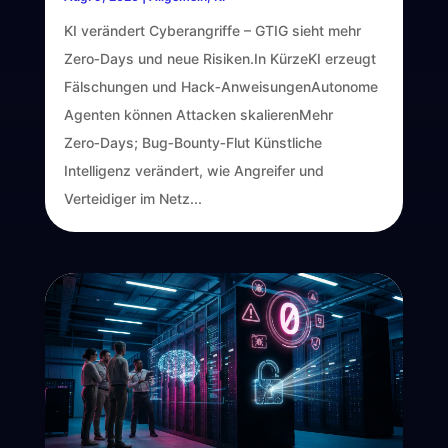
KI verändert Cyberangriffe – GTIG sieht mehr
Zero‑Days und neue Risiken.In KürzeKI erzeugt
Fälschungen und Hack‑AnweisungenAutonome
Agenten können Attacken skalierenMehr
Zero‑Days; Bug‑Bounty‑Flut Künstliche
Intelligenz verändert, wie Angreifer und
Verteidiger im Netz...