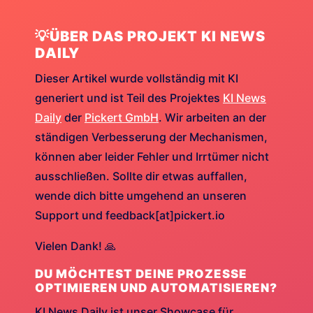
💡ÜBER DAS PROJEKT KI NEWS
DAILY
Dieser Artikel wurde vollständig mit KI
generiert und ist Teil des Projektes
KI News
Daily
der
Pickert GmbH
. Wir arbeiten an der
ständigen Verbesserung der Mechanismen,
können aber leider Fehler und Irrtümer nicht
ausschließen. Sollte dir etwas auffallen,
wende dich bitte umgehend an unseren
Support und feedback[at]pickert.io
Vielen Dank! 🙏
DU MÖCHTEST DEINE PROZESSE
OPTIMIEREN UND AUTOMATISIEREN?
KI News Daily ist unser Showcase für