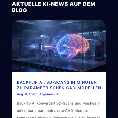
AKTUELLE KI-NEWS AUF DEM
BLOG
BACKFLIP AI: 3D‑SCANS IN MINUTEN
ZU PARAMETRISCHEN CAD‑MODELLEN
Aug. 9, 2026
|
Allgemein
,
KI
Backflip AI konvertiert 3D‑Scans und Meshes in
editierbare, parametrisierte CAD‑Modelle –
schnell und direkt in üblichen CAD‑Workflows.In