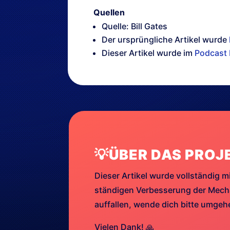
Quellen
Quelle: Bill Gates
Der ursprüngliche Artikel wurde
Dieser Artikel wurde im
Podcast 
💡ÜBER DAS PROJ
Dieser Artikel wurde vollständig mi
ständigen Verbesserung der Mechan
auffallen, wende dich bitte umge
Vielen Dank! 🙏