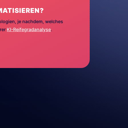
MATISIEREN?
ologien, je nachdem, welches
erer
KI-Reifegradanalyse
.