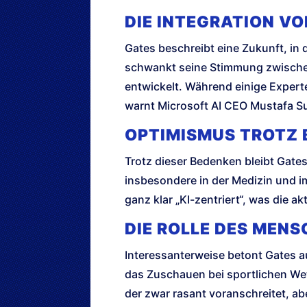
DIE INTEGRATION VON
Gates beschreibt eine Zukunft, in d
schwankt seine Stimmung zwischen
entwickelt. Während einige Experte
warnt Microsoft AI CEO Mustafa Su
OPTIMISMUS TROTZ 
Trotz dieser Bedenken bleibt Gates 
insbesondere in der Medizin und 
ganz klar „KI-zentriert“, was die a
DIE ROLLE DES MENS
Interessanterweise betont Gates a
das Zuschauen bei sportlichen Wet
der zwar rasant voranschreitet, abe