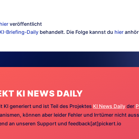
hier
veröffentlicht
KI-Briefing-Daily
behandelt. Die Folge kannst du
hier
anhör
EKT KI NEWS DAILY
t KI generiert und ist Teil des Projektes
KI News Daily
der
P
ismen, können aber leider Fehler und Irrtümer nicht aussc
hend an unseren Support und feedback[at]pickert.io