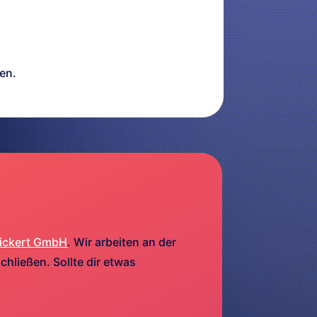
en.
ickert GmbH
. Wir arbeiten an der
hließen. Sollte dir etwas