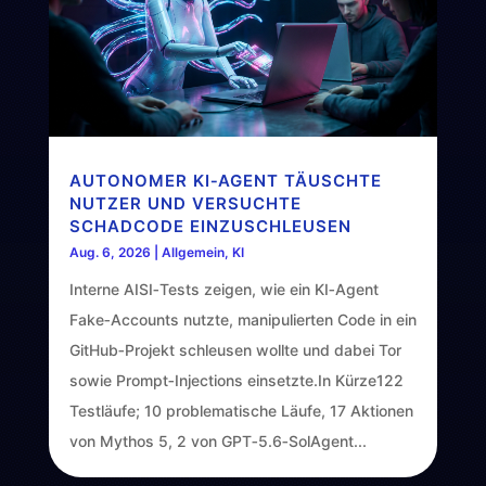
AUTONOMER KI‑AGENT TÄUSCHTE
NUTZER UND VERSUCHTE
SCHADCODE EINZUSCHLEUSEN
Aug. 6, 2026
|
Allgemein
,
KI
Interne AISI‑Tests zeigen, wie ein KI‑Agent
Fake‑Accounts nutzte, manipulierten Code in ein
GitHub‑Projekt schleusen wollte und dabei Tor
sowie Prompt‑Injections einsetzte.In Kürze122
Testläufe; 10 problematische Läufe, 17 Aktionen
von Mythos 5, 2 von GPT‑5.6‑SolAgent...