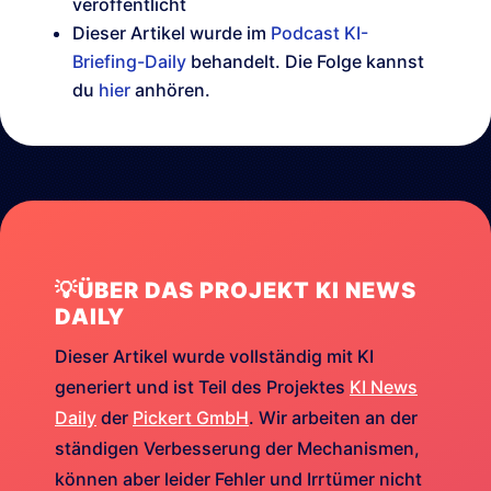
veröffentlicht
Dieser Artikel wurde im
Podcast KI-
Briefing-Daily
behandelt. Die Folge kannst
du
hier
anhören.
💡ÜBER DAS PROJEKT KI NEWS
DAILY
Dieser Artikel wurde vollständig mit KI
generiert und ist Teil des Projektes
KI News
Daily
der
Pickert GmbH
. Wir arbeiten an der
ständigen Verbesserung der Mechanismen,
können aber leider Fehler und Irrtümer nicht