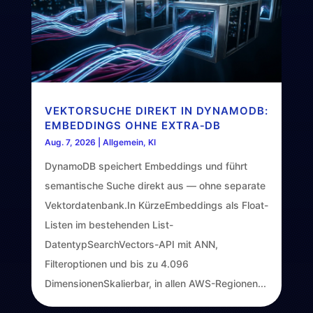
VEKTORSUCHE DIREKT IN DYNAMODB:
EMBEDDINGS OHNE EXTRA‑DB
Aug. 7, 2026
|
Allgemein
,
KI
DynamoDB speichert Embeddings und führt
semantische Suche direkt aus — ohne separate
Vektordatenbank.In KürzeEmbeddings als Float-
Listen im bestehenden List-
DatentypSearchVectors-API mit ANN,
Filteroptionen und bis zu 4.096
DimensionenSkalierbar, in allen AWS-Regionen...