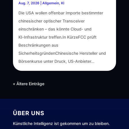
Aug. 7, 2026
|
Allgemein
,
KI
Die USA wollen offenbar Importe bestimmter
chinesischer optischer Transceiver
einschränken – das könnte Cloud‑ und
KI‑Infrastruktur treffen.In KürzeFCC prüft
Beschränkungen aus
SicherheitsgründenChinesische Hersteller und
Börsenkurse unter Druck, US‑Anbieter...
« Ältere Einträge
ÜBER UNS
Künstliche Intelligenz ist gekommen um zu bleiben.