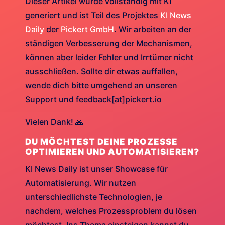
Dieser Artikel wurde vollständig mit KI
generiert und ist Teil des Projektes
KI News
Daily
der
Pickert GmbH
. Wir arbeiten an der
ständigen Verbesserung der Mechanismen,
können aber leider Fehler und Irrtümer nicht
ausschließen. Sollte dir etwas auffallen,
wende dich bitte umgehend an unseren
Support und feedback[at]pickert.io
Vielen Dank! 🙏
DU MÖCHTEST DEINE PROZESSE
OPTIMIEREN UND AUTOMATISIEREN?
KI News Daily ist unser Showcase für
Automatisierung. Wir nutzen
unterschiedlichste Technologien, je
nachdem, welches Prozessproblem du lösen