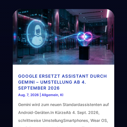
GOOGLE ERSETZT ASSISTANT DURCH
GEMINI – UMSTELLUNG AB 4.
SEPTEMBER 2026
Aug. 7, 2026
|
Allgemein
,
KI
Gemini wird zum neuen Standardassistenten auf
Android‑Geräten.In KürzeAb 4. Sept. 2026,
schrittweise UmstellungSmartphones, Wear OS,