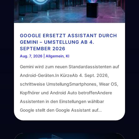
GOOGLE ERSETZT ASSISTANT DURCH
GEMINI – UMSTELLUNG AB 4.
SEPTEMBER 2026
Aug. 7, 2026
|
Allgemein
,
KI
Gemini wird zum neuen Standardassistenten auf
Android‑Geräten.In KürzeAb 4. Sept. 2026,
schrittweise UmstellungSmartphones, Wear OS,
Kopfhörer und Android Auto betroffenAndere
Assistenten in den Einstellungen wählbar
Google stellt den Google Assistant auf...