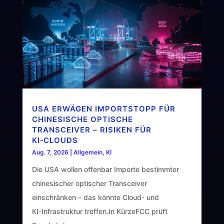
USA ERWÄGEN IMPORTSTOPP FÜR
CHINESISCHE OPTISCHE
TRANSCEIVER – RISIKEN FÜR
KI‑CLOUDS
Aug. 7, 2026
|
Allgemein
,
KI
Die USA wollen offenbar Importe bestimmter
chinesischer optischer Transceiver
einschränken – das könnte Cloud‑ und
KI‑Infrastruktur treffen.In KürzeFCC prüft