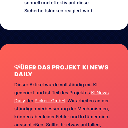
schnell und effektiv auf diese
Sicherheitslücken reagiert wird.
💡ÜBER DAS PROJEKT KI NEWS
DAILY
Dieser Artikel wurde vollständig mit KI
generiert und ist Teil des Projektes
KI News
Daily
der
Pickert GmbH
. Wir arbeiten an der
ständigen Verbesserung der Mechanismen,
können aber leider Fehler und Irrtümer nicht
ausschließen. Sollte dir etwas auffallen,