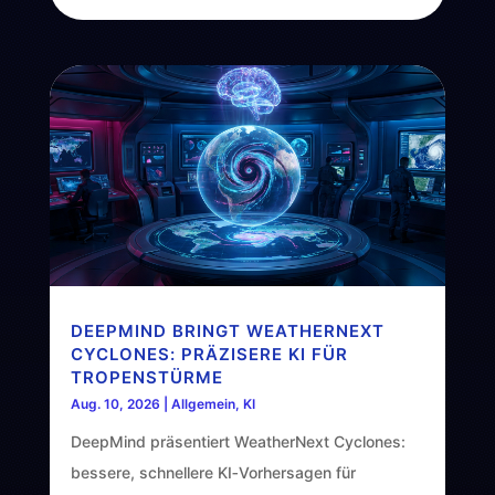
DEEPMIND BRINGT WEATHERNEXT
CYCLONES: PRÄZISERE KI FÜR
TROPENSTÜRME
Aug. 10, 2026
|
Allgemein
,
KI
DeepMind präsentiert WeatherNext Cyclones:
bessere, schnellere KI‑Vorhersagen für