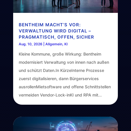
BENTHEIM MACHT’S VOR:
VERWALTUNG WIRD DIGITAL –
PRAGMATISCH, OFFEN, SICHER
Aug. 10, 2026
|
Allgemein
,
KI
Kleine Kommune, große Wirkung: Bentheim
modernisiert Verwaltung von innen nach außen
und schützt Daten.In KürzeInterne Prozesse
zuerst digitalisieren, dann Bürgerservices
ausrollenMietsoftware und offene Schnittstellen
vermeiden Vendor‑Lock‑inKI und RPA mit...