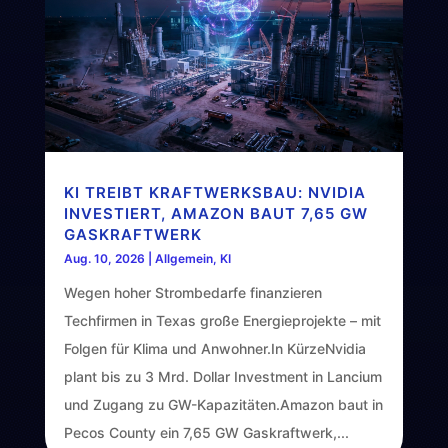
KI TREIBT KRAFTWERKSBAU: NVIDIA
INVESTIERT, AMAZON BAUT 7,65 GW
GASKRAFTWERK
Aug. 10, 2026
|
Allgemein
,
KI
Wegen hoher Strombedarfe finanzieren
Techfirmen in Texas große Energieprojekte – mit
Folgen für Klima und Anwohner.In KürzeNvidia
plant bis zu 3 Mrd. Dollar Investment in Lancium
und Zugang zu GW-Kapazitäten.Amazon baut in
Pecos County ein 7,65 GW Gaskraftwerk,...