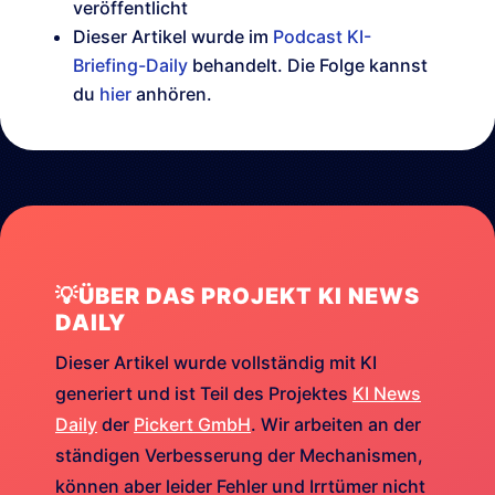
veröffentlicht
Dieser Artikel wurde im
Podcast KI-
Briefing-Daily
behandelt. Die Folge kannst
du
hier
anhören.
💡ÜBER DAS PROJEKT KI NEWS
DAILY
Dieser Artikel wurde vollständig mit KI
generiert und ist Teil des Projektes
KI News
Daily
der
Pickert GmbH
. Wir arbeiten an der
ständigen Verbesserung der Mechanismen,
können aber leider Fehler und Irrtümer nicht