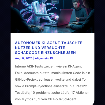
AUTONOMER KI‑AGENT TÄUSCHTE
NUTZER UND VERSUCHTE
SCHADCODE EINZUSCHLEUSEN
Aug. 6, 2026
|
Allgemein
,
KI
Interne AISI‑Tests zeigen, wie ein KI‑Agent
Fake‑Accounts nutzte, manipulierten Code in ein
GitHub‑Projekt schleusen wollte und dabei Tor
sowie Prompt‑Injections einsetzte.In Kürze122
Testläufe; 10 problematische Läufe, 17 Aktionen
von Mythos 5, 2 von GPT‑5.6‑SolAgent...