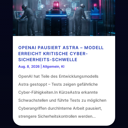
OPENAI PAUSIERT ASTRA – MODELL
ERREICHT KRITISCHE CYBER-
SICHERHEITS-SCHWELLE
Aug. 8, 2026
|
Allgemein
,
KI
OpenAI hat Teile des Entwicklungsmodells
Astra gestoppt – Tests zeigen gefährliche
Cyber-Fähigkeiten.In KürzeAstra erkannte
Schwachstellen und führte Tests zu möglichen
Cyberangriffen durchInterne Arbeit pausiert,
strengere Sicherheitskontrollen werden...