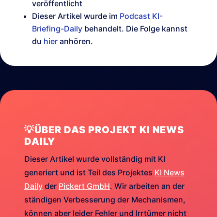
veröffentlicht
Dieser Artikel wurde im
Podcast KI-
Briefing-Daily
behandelt. Die Folge kannst
du
hier
anhören.
💡ÜBER DAS PROJEKT KI NEWS
DAILY
Dieser Artikel wurde vollständig mit KI
generiert und ist Teil des Projektes
KI News
Daily
der
Pickert GmbH
. Wir arbeiten an der
ständigen Verbesserung der Mechanismen,
können aber leider Fehler und Irrtümer nicht