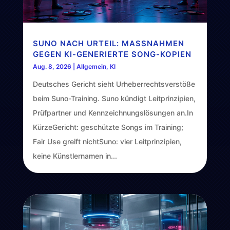
SUNO NACH URTEIL: MASSNAHMEN G
EGEN KI-GENERIERTE SONG-KOPIEN
Aug. 8, 2026
|
Allgemein
,
KI
Deutsches Gericht sieht Urheberrechtsverstöße
beim Suno-Training. Suno kündigt Leitprinzipien,
Prüfpartner und Kennzeichnungslösungen an.In
KürzeGericht: geschützte Songs im Training;
Fair Use greift nichtSuno: vier Leitprinzipien,
keine Künstlernamen in...