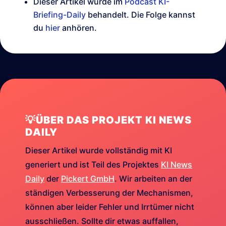
Dieser Artikel wurde im
Podcast KI-
Briefing-Daily
behandelt. Die Folge kannst
du
hier
anhören.
💡ÜBER DAS PROJEKT KI NEWS
DAILY
Dieser Artikel wurde vollständig mit KI
generiert und ist Teil des Projektes
KI News
Daily
der
Pickert GmbH
. Wir arbeiten an der
ständigen Verbesserung der Mechanismen,
können aber leider Fehler und Irrtümer nicht
ausschließen. Sollte dir etwas auffallen,