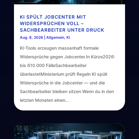
KI SPÜLT JOBCENTER MIT
WIDERSPRÜCHEN VOLL –
SACHBEARBEITER UNTER DRUCK
Aug. 8, 2026
|
Allgemein
,
KI
KI-Tools erzeugen massenhaft formale
Widersprüche gegen Jobcenter.In Kürze2026:
bis 610.000 FälleSachbearbeiter
überlastetMinisterium prüft Regeln KI spült
Widersprüche in die Jobcenter — und die
Sachbearbeiter bleiben sitzen Wenn du in den
letzten Monaten einen...