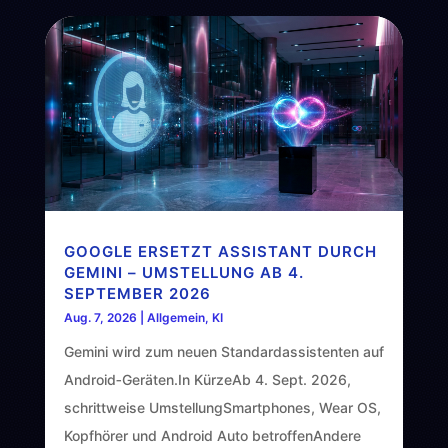
GOOGLE ERSETZT ASSISTANT DURCH
GEMINI – UMSTELLUNG AB 4.
SEPTEMBER 2026
Aug. 7, 2026
|
Allgemein
,
KI
Gemini wird zum neuen Standardassistenten auf
Android‑Geräten.In KürzeAb 4. Sept. 2026,
schrittweise UmstellungSmartphones, Wear OS,
Kopfhörer und Android Auto betroffenAndere