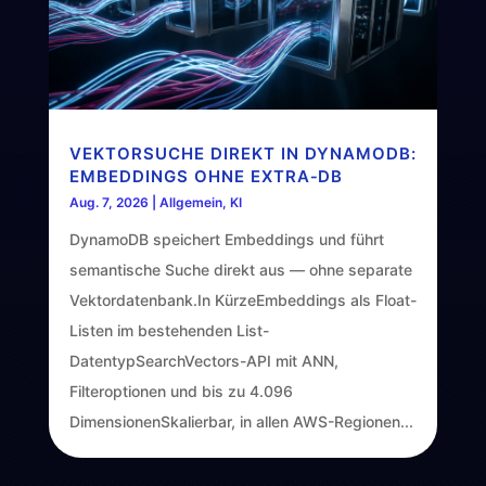
VEKTORSUCHE DIREKT IN DYNAMODB:
EMBEDDINGS OHNE EXTRA‑DB
Aug. 7, 2026
|
Allgemein
,
KI
DynamoDB speichert Embeddings und führt
semantische Suche direkt aus — ohne separate
Vektordatenbank.In KürzeEmbeddings als Float-
Listen im bestehenden List-
DatentypSearchVectors-API mit ANN,
Filteroptionen und bis zu 4.096
DimensionenSkalierbar, in allen AWS-Regionen...