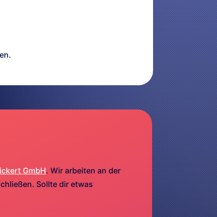
en.
ickert GmbH
. Wir arbeiten an der
hließen. Sollte dir etwas