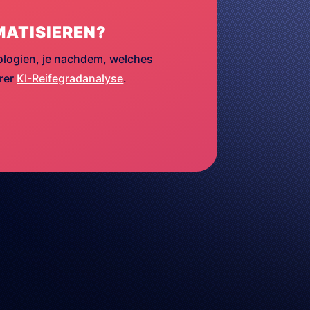
MATISIEREN?
ologien, je nachdem, welches
erer
KI-Reifegradanalyse
.