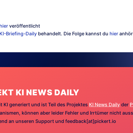
hier
veröffentlicht
KI-Briefing-Daily
behandelt. Die Folge kannst du
hier
anhör
EKT KI NEWS DAILY
t KI generiert und ist Teil des Projektes
KI News Daily
der
P
ismen, können aber leider Fehler und Irrtümer nicht aussc
hend an unseren Support und feedback[at]pickert.io