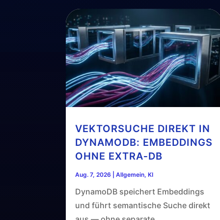
VEKTORSUCHE DIREKT IN
DYNAMODB: EMBEDDINGS
OHNE EXTRA‑DB
Aug. 7, 2026
|
Allgemein
,
KI
DynamoDB speichert Embeddings
und führt semantische Suche direkt
aus — ohne separate