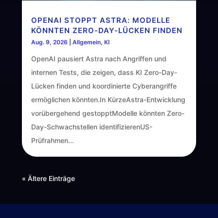
OPENAI STOPPT ASTRA: MODELLE
KÖNNTEN ZERO-DAY-LÜCKEN FINDEN
Aug. 9, 2026
|
Allgemein
,
KI
OpenAI pausiert Astra nach Angriffen und
internen Tests, die zeigen, dass KI Zero-Day-
Lücken finden und koordinierte Cyberangriffe
ermöglichen könnten.In KürzeAstra-Entwicklung
vorübergehend gestopptModelle könnten Zero-
Day-Schwachstellen identifizierenUS-
Prüfrahmen...
« Ältere Einträge