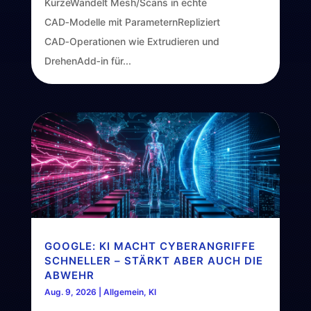
KürzeWandelt Mesh/Scans in echte
CAD‑Modelle mit ParameternRepliziert
CAD‑Operationen wie Extrudieren und
DrehenAdd‑in für...
GOOGLE: KI MACHT CYBERANGRIFFE
SCHNELLER – STÄRKT ABER AUCH DIE
ABWEHR
Aug. 9, 2026
|
Allgemein
,
KI