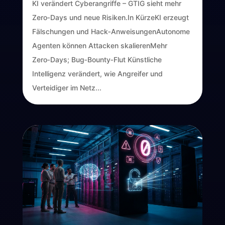
KI verändert Cyberangriffe – GTIG sieht mehr
Zero‑Days und neue Risiken.In KürzeKI erzeugt
Fälschungen und Hack‑AnweisungenAutonome
Agenten können Attacken skalierenMehr
Zero‑Days; Bug‑Bounty‑Flut Künstliche
Intelligenz verändert, wie Angreifer und
Verteidiger im Netz...