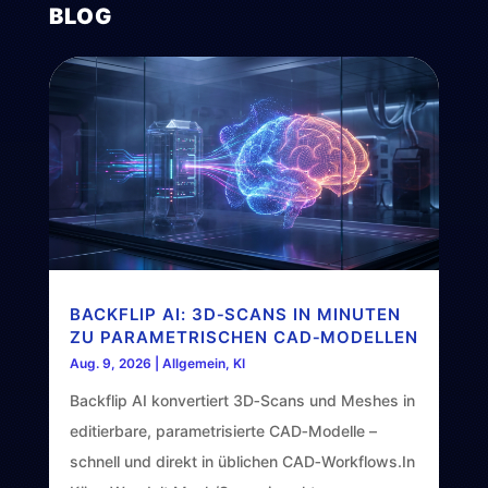
BLOG
BACKFLIP AI: 3D‑SCANS IN MINUTEN
ZU PARAMETRISCHEN CAD‑MODELLEN
Aug. 9, 2026
|
Allgemein
,
KI
Backflip AI konvertiert 3D‑Scans und Meshes in
editierbare, parametrisierte CAD‑Modelle –
schnell und direkt in üblichen CAD‑Workflows.In