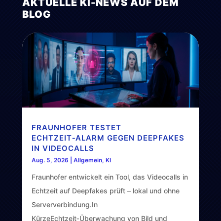
AKTUELLE KI-NEWS AUF DEM
BLOG
FRAUNHOFER TESTET
ECHTZEIT‑ALARM GEGEN DEEPFAKES
IN VIDEOCALLS
Aug. 5, 2026
|
Allgemein
,
KI
Fraunhofer entwickelt ein Tool, das Videocalls in
Echtzeit auf Deepfakes prüft – lokal und ohne
Serververbindung.In
KürzeEchtzeit‑Überwachung von Bild und