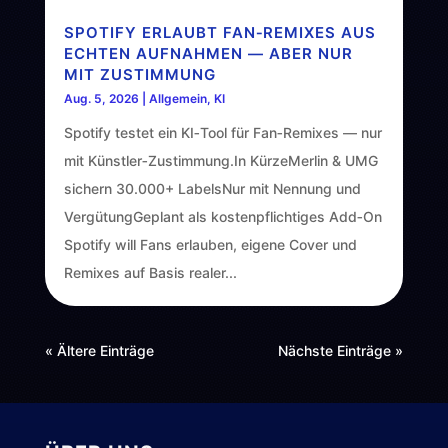
SPOTIFY ERLAUBT FAN‑REMIXES AUS
ECHTEN AUFNAHMEN — ABER NUR
MIT ZUSTIMMUNG
Aug. 5, 2026
|
Allgemein
,
KI
Spotify testet ein KI‑Tool für Fan‑Remixes — nur
mit Künstler‑Zustimmung.In KürzeMerlin & UMG
sichern 30.000+ LabelsNur mit Nennung und
VergütungGeplant als kostenpflichtiges Add‑On
Spotify will Fans erlauben, eigene Cover und
Remixes auf Basis realer...
« Ältere Einträge
Nächste Einträge »