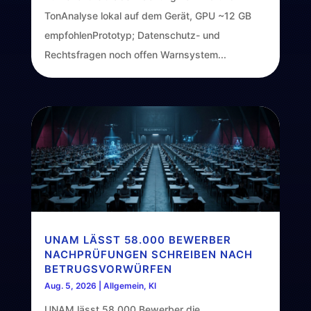
TonAnalyse lokal auf dem Gerät, GPU ~12 GB
empfohlenPrototyp; Datenschutz- und
Rechtsfragen noch offen Warnsystem...
UNAM LÄSST 58.000 BEWERBER
NACHPRÜFUNGEN SCHREIBEN NACH
BETRUGSVORWÜRFEN
Aug. 5, 2026
|
Allgemein
,
KI
UNAM lässt 58.000 Bewerber die