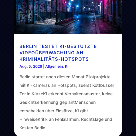
BERLIN TESTET KI-GESTÜTZTE
VIDEOÜBERWACHUNG AN
KRIMINALITÄTS-HOTSPOTS
Aug. 5, 2026
|
Allgemein
,
KI
Berlin startet noch diesen Monat Pilotprojekte
mit KI-Kameras an Hotspots, zuerst Kottbusser
Tor.In KürzeKI erkennt Verhaltensmuster, keine
Gesichtserkennung geplantMenschen
entscheiden über Einsätze, KI gibt
HinweiseKritik an Fehlalarmen, Rechtslage und
Kosten Berlin...