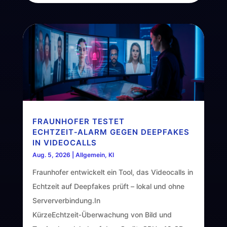
FRAUNHOFER TESTET
ECHTZEIT‑ALARM GEGEN DEEPFAKES
IN VIDEOCALLS
Aug. 5, 2026
|
Allgemein
,
KI
Fraunhofer entwickelt ein Tool, das Videocalls in
Echtzeit auf Deepfakes prüft – lokal und ohne
Serververbindung.In
KürzeEchtzeit‑Überwachung von Bild und