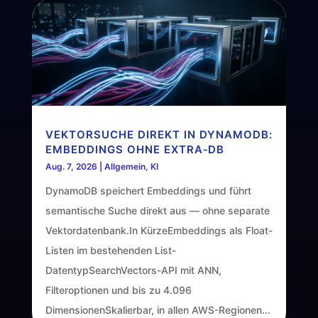
VEKTORSUCHE DIREKT IN DYNAMODB:
EMBEDDINGS OHNE EXTRA‑DB
Aug. 7, 2026
|
Allgemein
,
KI
DynamoDB speichert Embeddings und führt
semantische Suche direkt aus — ohne separate
Vektordatenbank.In KürzeEmbeddings als Float-
Listen im bestehenden List-
DatentypSearchVectors-API mit ANN,
Filteroptionen und bis zu 4.096
DimensionenSkalierbar, in allen AWS-Regionen...