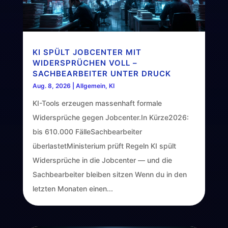
KI SPÜLT JOBCENTER MIT
WIDERSPRÜCHEN VOLL –
SACHBEARBEITER UNTER DRUCK
Aug. 8, 2026
|
Allgemein
,
KI
KI-Tools erzeugen massenhaft formale
Widersprüche gegen Jobcenter.In Kürze2026:
bis 610.000 FälleSachbearbeiter
überlastetMinisterium prüft Regeln KI spült
Widersprüche in die Jobcenter — und die
Sachbearbeiter bleiben sitzen Wenn du in den
letzten Monaten einen...