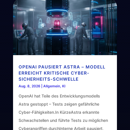
OPENAI PAUSIERT ASTRA – MODELL
ERREICHT KRITISCHE CYBER-
SICHERHEITS-SCHWELLE
Aug. 8, 2026
|
Allgemein
,
KI
OpenAI hat Teile des Entwicklungsmodells
Astra gestoppt – Tests zeigen gefährliche
Cyber-Fähigkeiten.In KürzeAstra erkannte
Schwachstellen und führte Tests zu möglichen
Cyberangriffen durchInterne Arbeit pausiert,