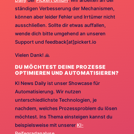
Daily
der
Pickert GmbH
. Wir arbeiten an der
ständigen Verbesserung der Mechanismen,
können aber leider Fehler und Irrtümer nicht
ausschließen. Sollte dir etwas auffallen,
wende dich bitte umgehend an unseren
Support und feedback[at]pickert.io
Vielen Dank! 🙏
DU MÖCHTEST DEINE PROZESSE
OPTIMIEREN UND AUTOMATISIEREN?
KI News Daily ist unser Showcase für
Automatisierung. Wir nutzen
unterschiedlichste Technologien, je
nachdem, welches Prozessproblem du lösen
möchtest. Ins Thema einsteigen kannst du
beispielsweise mit unserer
KI-
Reifegradanalyse
.