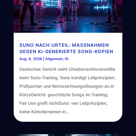
SUNO NACH URTEIL: MASSNAHMEN G
EGEN KI-GENERIERTE SONG-KOPIEN
Aug. 8, 2026
|
Allgemein
,
KI
Deutsches Gericht sieht Urheberrechtsverstöße
beim Suno-Training. Suno kündigt Leitprinzipien,
Prüfpartner und Kennzeichnungslösungen an.In
KürzeGericht: geschützte Songs im Training;
Fair Use greift nichtSuno: vier Leitprinzipien,
keine Künstlernamen in...