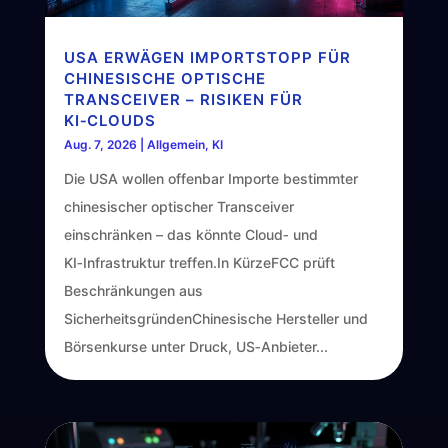
USA ERWÄGEN IMPORTSTOPP FÜR
CHINESISCHE OPTISCHE
TRANSCEIVER – RISIKEN FÜR
KI‑CLOUDS
Aug. 7, 2026
|
Allgemein
,
KI
Die USA wollen offenbar Importe bestimmter
chinesischer optischer Transceiver
einschränken – das könnte Cloud‑ und
KI‑Infrastruktur treffen.In KürzeFCC prüft
Beschränkungen aus
SicherheitsgründenChinesische Hersteller und
Börsenkurse unter Druck, US‑Anbieter...