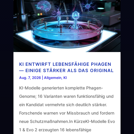
KI ENTWIRFT LEBENSFÄHIGE PHAGEN
— EINIGE STÄRKER ALS DAS ORIGINAL
Aug. 7, 2026
|
Allgemein
,
KI
KI-Modelle generierten komplette Phagen-
Genome; 16 Varianten waren funktionsfähig und
ein Kandidat vermehrte sich deutlich stärker.
Forschende warnen vor Missbrauch und fordern
neue Schutzmaßnahmen.In KürzeKI-Modelle Evo
1 & Evo 2 erzeugten 16 lebensfähige