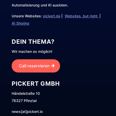
Automatisierung und KI ausloten.
Unsere Websites:
pickert.de
|
Websites. but right.
|
AI Shoring
DEIN THEMA?
Wir machen es möglich!
Call reservieren
PICKERT GMBH
Händelstraße 10
76327 Pfinztal
news[at]pickert.io