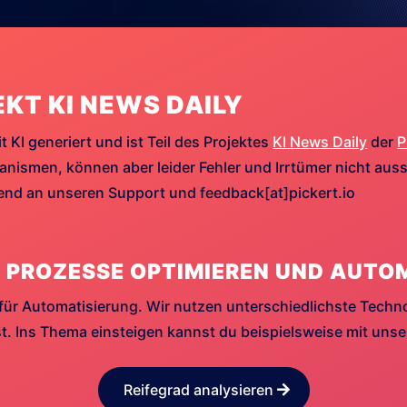
EKT KI NEWS DAILY
t KI generiert und ist Teil des Projektes
KI News Daily
der
P
ismen, können aber leider Fehler und Irrtümer nicht aussc
hend an unseren Support und feedback[at]pickert.io
 PROZESSE OPTIMIEREN UND AUTO
für Automatisierung. Wir nutzen unterschiedlichste Techn
. Ins Thema einsteigen kannst du beispielsweise mit uns
Reifegrad analysieren