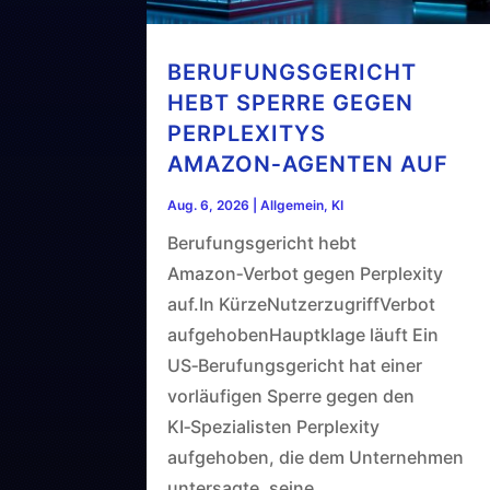
BERUFUNGSGERICHT
HEBT SPERRE GEGEN
PERPLEXITYS
AMAZON‑AGENTEN AUF
Aug. 6, 2026
|
Allgemein
,
KI
Berufungsgericht hebt
Amazon‑Verbot gegen Perplexity
auf.In KürzeNutzerzugriffVerbot
aufgehobenHauptklage läuft Ein
US‑Berufungsgericht hat einer
vorläufigen Sperre gegen den
KI‑Spezialisten Perplexity
aufgehoben, die dem Unternehmen
untersagte, seine...