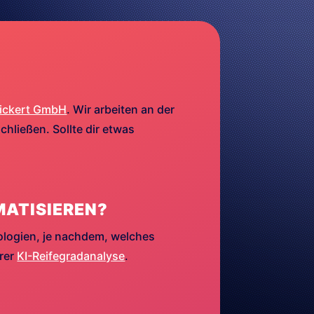
ickert GmbH
. Wir arbeiten an der
hließen. Sollte dir etwas
MATISIEREN?
ologien, je nachdem, welches
erer
KI-Reifegradanalyse
.