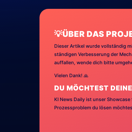
💡ÜBER DAS PROJ
Dieser Artikel wurde vollständig mi
ständigen Verbesserung der Mechan
auffallen, wende dich bitte umge
Vielen Dank! 🙏
DU MÖCHTEST DEINE
KI News Daily ist unser Showcase 
Prozessproblem du lösen möchtest