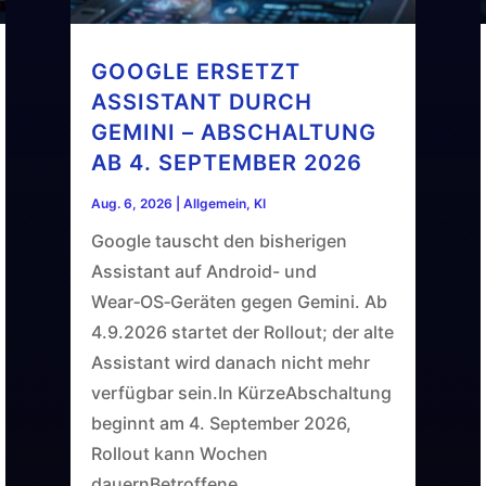
GOOGLE ERSETZT
ASSISTANT DURCH
GEMINI – ABSCHALTUNG
AB 4. SEPTEMBER 2026
Aug. 6, 2026
|
Allgemein
,
KI
Google tauscht den bisherigen
Assistant auf Android- und
Wear‑OS‑Geräten gegen Gemini. Ab
4.9.2026 startet der Rollout; der alte
Assistant wird danach nicht mehr
verfügbar sein.In KürzeAbschaltung
beginnt am 4. September 2026,
Rollout kann Wochen
dauernBetroffene...