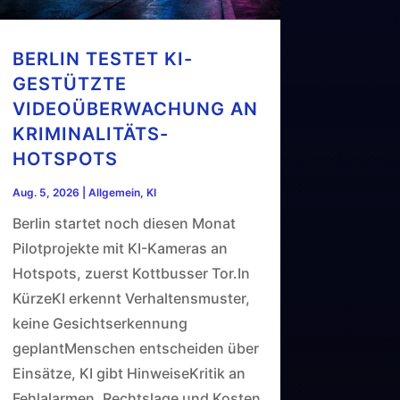
BERLIN TESTET KI-
GESTÜTZTE
VIDEOÜBERWACHUNG AN
KRIMINALITÄTS-
HOTSPOTS
Aug. 5, 2026
|
Allgemein
,
KI
Berlin startet noch diesen Monat
Pilotprojekte mit KI-Kameras an
Hotspots, zuerst Kottbusser Tor.In
KürzeKI erkennt Verhaltensmuster,
keine Gesichtserkennung
geplantMenschen entscheiden über
Einsätze, KI gibt HinweiseKritik an
Fehlalarmen, Rechtslage und Kosten