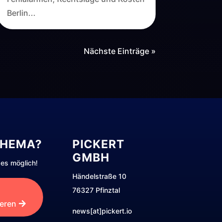
Berlin...
Nächste Einträge »
THEMA?
PICKERT
GMBH
es möglich!
Händelstraße 10
76327 Pfinztal
ieren
news[at]pickert.io