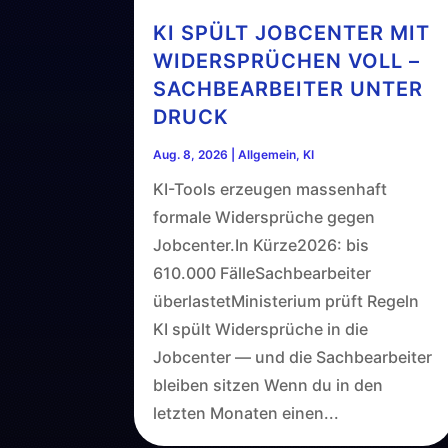
KI SPÜLT JOBCENTER MIT
WIDERSPRÜCHEN VOLL –
SACHBEARBEITER UNTER
DRUCK
Aug. 8, 2026
|
Allgemein
,
KI
KI-Tools erzeugen massenhaft
formale Widersprüche gegen
Jobcenter.In Kürze2026: bis
610.000 FälleSachbearbeiter
überlastetMinisterium prüft Regeln
KI spült Widersprüche in die
Jobcenter — und die Sachbearbeiter
bleiben sitzen Wenn du in den
letzten Monaten einen...