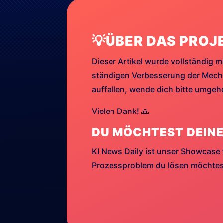
💡ÜBER DAS PROJ
Dieser Artikel wurde vollständig mi
ständigen Verbesserung der Mechan
auffallen, wende dich bitte umge
Vielen Dank! 🙏
DU MÖCHTEST DEINE
KI News Daily ist unser Showcase 
Prozessproblem du lösen möchtest