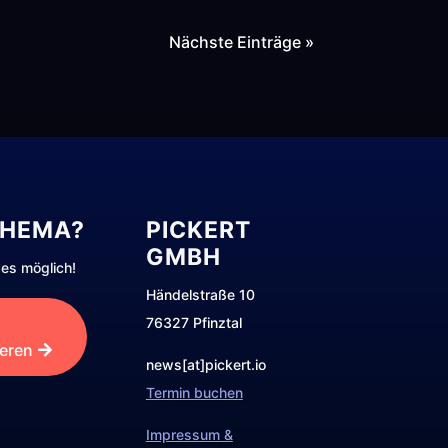
Nächste Einträge »
THEMA?
PICKERT
GMBH
es möglich!
Händelstraße 10
76327 Pfinztal
ieren
news[at]pickert.io
Termin buchen
Impressum &