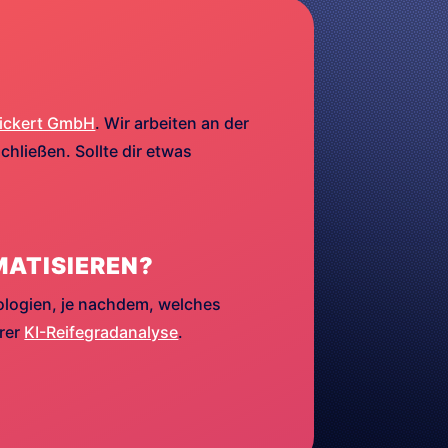
ickert GmbH
. Wir arbeiten an der
hließen. Sollte dir etwas
MATISIEREN?
ologien, je nachdem, welches
erer
KI-Reifegradanalyse
.