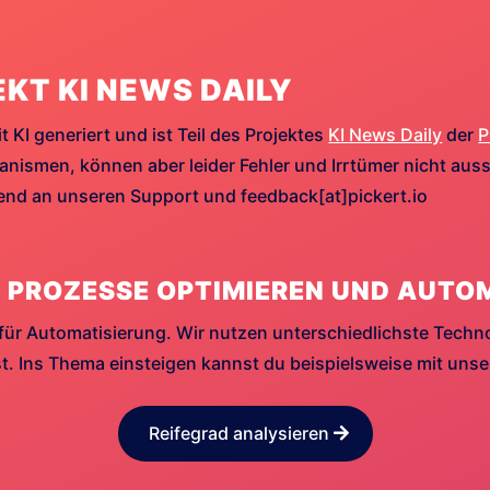
EKT KI NEWS DAILY
t KI generiert und ist Teil des Projektes
KI News Daily
der
P
ismen, können aber leider Fehler und Irrtümer nicht aussc
hend an unseren Support und feedback[at]pickert.io
 PROZESSE OPTIMIEREN UND AUTO
für Automatisierung. Wir nutzen unterschiedlichste Techn
. Ins Thema einsteigen kannst du beispielsweise mit uns
Reifegrad analysieren