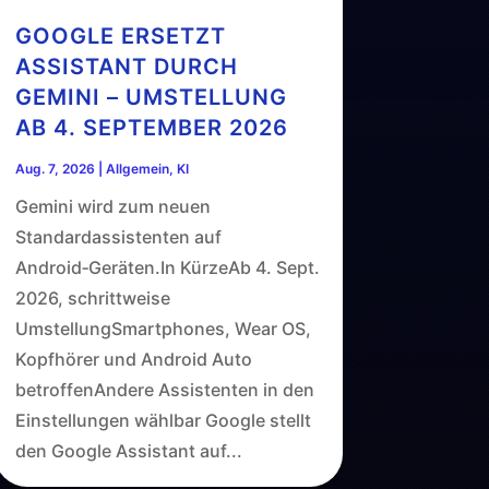
GOOGLE ERSETZT
ASSISTANT DURCH
GEMINI – UMSTELLUNG
AB 4. SEPTEMBER 2026
Aug. 7, 2026
|
Allgemein
,
KI
Gemini wird zum neuen
Standardassistenten auf
Android‑Geräten.In KürzeAb 4. Sept.
2026, schrittweise
UmstellungSmartphones, Wear OS,
Kopfhörer und Android Auto
betroffenAndere Assistenten in den
Einstellungen wählbar Google stellt
den Google Assistant auf...