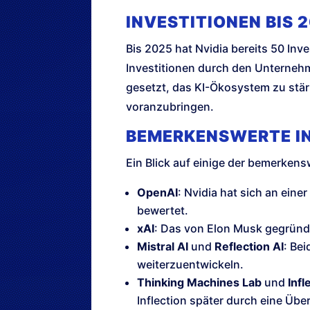
INVESTITIONEN BIS 
Bis 2025 hat Nvidia bereits 50 In
Investitionen durch den Unterneh
gesetzt, das KI-Ökosystem zu stär
voranzubringen.
BEMERKENSWERTE I
Ein Blick auf einige der bemerkens
OpenAI
: Nvidia hat sich an eine
bewertet.
xAI
: Das von Elon Musk gegründe
Mistral AI
und
Reflection AI
: Be
weiterzuentwickeln.
Thinking Machines Lab
und
Infl
Inflection später durch eine Üb