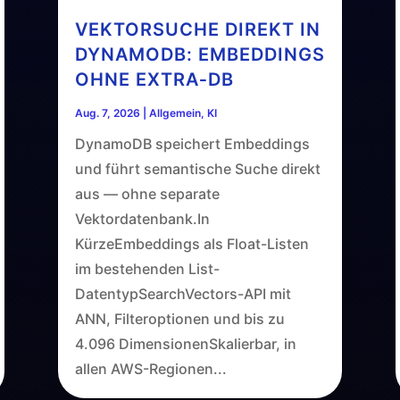
VEKTORSUCHE DIREKT IN
DYNAMODB: EMBEDDINGS
OHNE EXTRA‑DB
Aug. 7, 2026
|
Allgemein
,
KI
DynamoDB speichert Embeddings
und führt semantische Suche direkt
aus — ohne separate
Vektordatenbank.In
KürzeEmbeddings als Float-Listen
im bestehenden List-
DatentypSearchVectors-API mit
ANN, Filteroptionen und bis zu
4.096 DimensionenSkalierbar, in
allen AWS-Regionen...