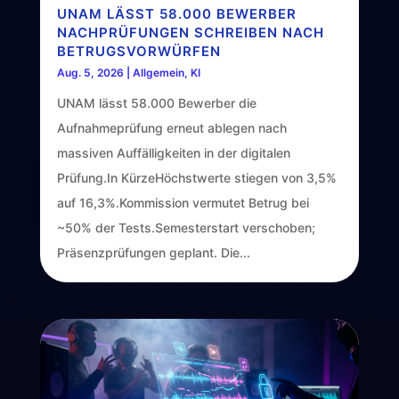
UNAM LÄSST 58.000 BEWERBER
NACHPRÜFUNGEN SCHREIBEN NACH
BETRUGSVORWÜRFEN
Aug. 5, 2026
|
Allgemein
,
KI
UNAM lässt 58.000 Bewerber die
Aufnahmeprüfung erneut ablegen nach
massiven Auffälligkeiten in der digitalen
Prüfung.In KürzeHöchstwerte stiegen von 3,5%
auf 16,3%.Kommission vermutet Betrug bei
~50% der Tests.Semesterstart verschoben;
Präsenzprüfungen geplant. Die...