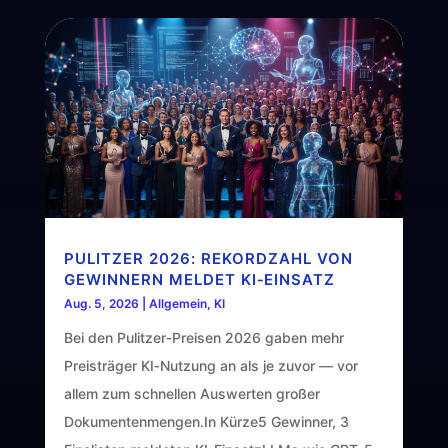
PULITZER 2026: REKORDZAHL VON
GEWINNERN MELDET KI‑EINSATZ
Aug. 5, 2026
|
Allgemein
,
KI
Bei den Pulitzer‑Preisen 2026 gaben mehr
Preisträger KI‑Nutzung an als je zuvor — vor
allem zum schnellen Auswerten großer
Dokumentenmengen.In Kürze5 Gewinner, 3