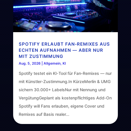
SPOTIFY ERLAUBT FAN‑REMIXES AUS
ECHTEN AUFNAHMEN — ABER NUR
MIT ZUSTIMMUNG
Aug. 5, 2026
|
Allgemein
,
KI
Spotify testet ein KI‑Tool für Fan‑Remixes — nur
mit Künstler‑Zustimmung.In KürzeMerlin & UMG
sichern 30.000+ LabelsNur mit Nennung und
VergütungGeplant als kostenpflichtiges Add‑On
Spotify will Fans erlauben, eigene Cover und
Remixes auf Basis realer...