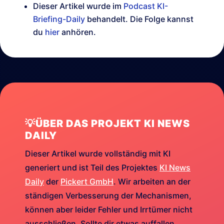
Dieser Artikel wurde im
Podcast KI-
Briefing-Daily
behandelt. Die Folge kannst
du
hier
anhören.
💡ÜBER DAS PROJEKT KI NEWS
DAILY
Dieser Artikel wurde vollständig mit KI
generiert und ist Teil des Projektes
KI News
Daily
der
Pickert GmbH
. Wir arbeiten an der
ständigen Verbesserung der Mechanismen,
können aber leider Fehler und Irrtümer nicht
ausschließen. Sollte dir etwas auffallen,